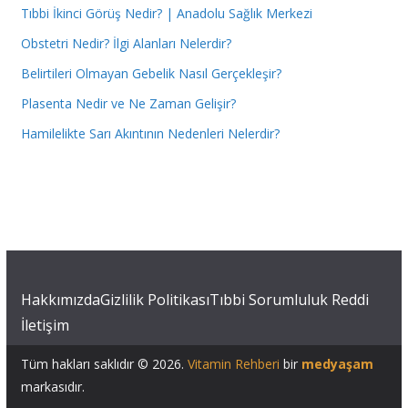
Tıbbi İkinci Görüş Nedir? | Anadolu Sağlık Merkezi
Obstetri Nedir? İlgi Alanları Nelerdir?
Belirtileri Olmayan Gebelik Nasıl Gerçekleşir?
Plasenta Nedir ve Ne Zaman Gelişir?
Hamilelikte Sarı Akıntının Nedenleri Nelerdir?
Hakkımızda
Gizlilik Politikası
Tıbbi Sorumluluk Reddi
İletişim
Tüm hakları saklıdır © 2026.
Vitamin Rehberi
bir
medyaşam
markasıdır.