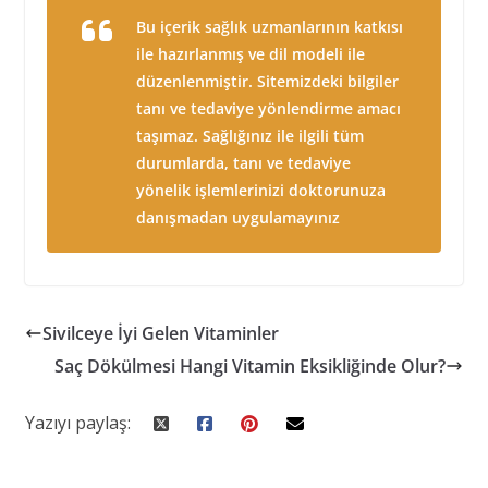
Bu içerik sağlık uzmanlarının katkısı
ile hazırlanmış ve dil modeli ile
düzenlenmiştir. Sitemizdeki bilgiler
tanı ve tedaviye yönlendirme amacı
taşımaz. Sağlığınız ile ilgili tüm
durumlarda, tanı ve tedaviye
yönelik işlemlerinizi doktorunuza
danışmadan uygulamayınız
Sivilceye İyi Gelen Vitaminler
Saç Dökülmesi Hangi Vitamin Eksikliğinde Olur?
Yazıyı paylaş: