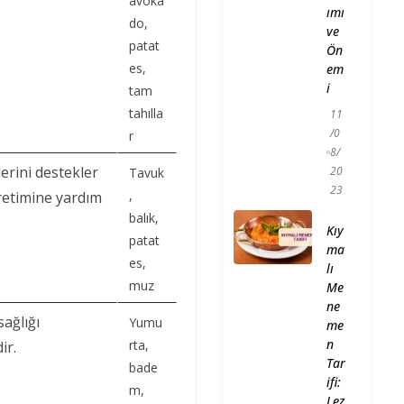
avoka
ımı
do,
ve
patat
Ön
es,
em
i
tam
tahılla
11
/0
r
8/
lerini destekler
20
Tavuk
23
,
etimine yardım
balık,
Kıy
patat
ma
es,
lı
muz
Me
ne
sağlığı
Yumu
me
n
rta,
ir.
Tar
bade
ifi:
m,
Lez