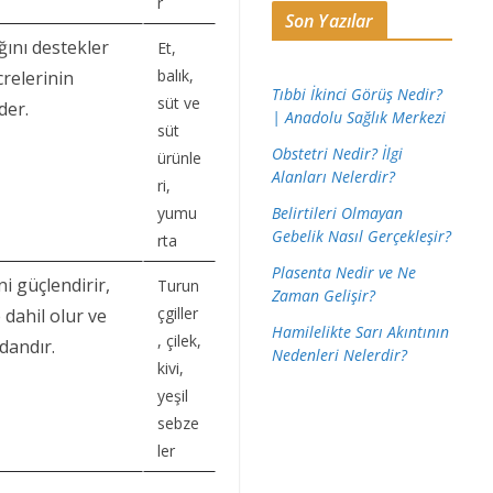
r
Son Yazılar
ığını destekler
Et,
balık,
crelerinin
Tıbbi İkinci Görüş Nedir?
süt ve
der.
| Anadolu Sağlık Merkezi
süt
Obstetri Nedir? İlgi
ürünle
Alanları Nelerdir?
ri,
Belirtileri Olmayan
yumu
Gebelik Nasıl Gerçekleşir?
rta
Plasenta Nedir ve Ne
ni güçlendirir,
Turun
Zaman Gelişir?
çgiller
 dahil olur ve
Hamilelikte Sarı Akıntının
, çilek,
dandır.
Nedenleri Nelerdir?
kivi,
yeşil
sebze
ler