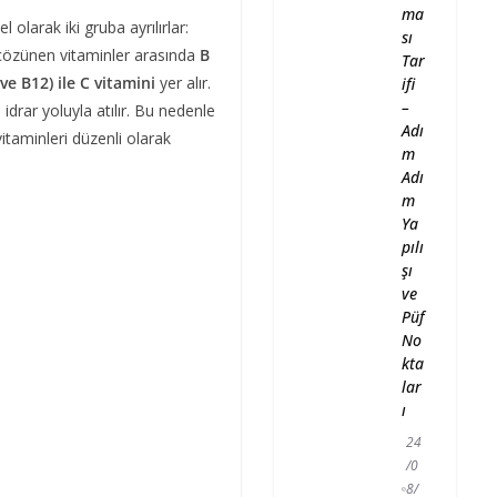
ma
 olarak iki gruba ayrılırlar:
sı
çözünen vitaminler arasında
B
Tar
ve B12) ile C vitamini
yer alır.
ifi
–
drar yoluyla atılır. Bu nedenle
Adı
vitaminleri düzenli olarak
m
Adı
m
Ya
pılı
şı
ve
Püf
No
kta
lar
ı
24
/0
8/