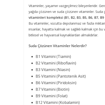
Vitaminler, yaşamın vazgeçilmez bileşenleridir. Genel
yağda çözünen ve suda çözünen vitaminler. Suda 
vitaminleri kompleksi (B1, B2, B3, B5, B6, B7, B9 
Bu vitaminler, vücutta depolanmaz ve fazla miktarı i
insanlar, hayatta kalmak ve sağlıklı kalmak için bu 
bitkisel ve hayvansal kaynaklardan almalıdırlar.
Suda Çözünen Vitaminler Nelerdir?
B1 Vitamini (Tiamin)
B2 Vitamini (Riboflavin)
B3 Vitamini (Niasin)
B5 Vitamini (Pantotenik Asit)
B6 Vitamini (Piridoksin)
B7 Vitamini (Biotin)
B9 Vitamini (Folat)
B12 Vitamini (Kobalamin)