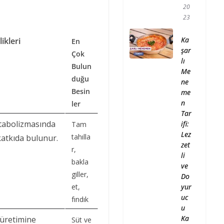
20
23
Ka
ikleri
En
şar
Çok
lı
Bulun
Me
duğu
ne
Besin
me
n
ler
Tar
tabolizmasında
ifi:
Tam
Lez
tahılla
katkıda bulunur.
zet
r,
li
bakla
ve
giller,
Do
yur
et,
uc
fındık
u
Ka
 üretimine
Süt ve