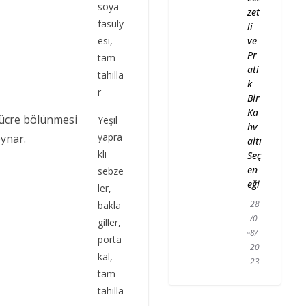
soya
zet
fasuly
li
ve
esi,
Pr
tam
ati
tahılla
k
r
Bir
Ka
ücre bölünmesi
Yeşil
hv
yapra
oynar.
altı
klı
Seç
en
sebze
eği
ler,
28
bakla
/0
giller,
8/
porta
20
kal,
23
tam
tahılla