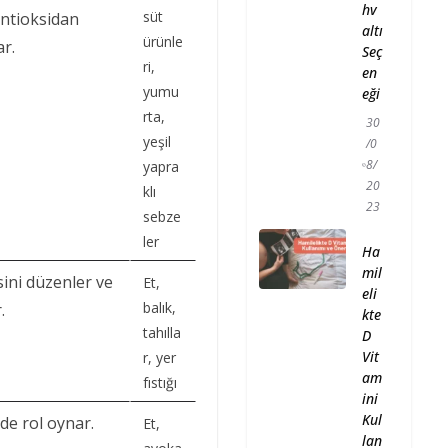
hv
süt
antioksidan
altı
ürünle
r.
Seç
ri,
en
yumu
eği
rta,
30
yeşil
/0
8/
yapra
20
klı
23
sebze
ler
Ha
mil
sini düzenler ve
Et,
eli
balık,
.
kte
tahılla
D
Vit
r, yer
am
fıstığı
ini
Kul
e rol oynar.
Et,
lan