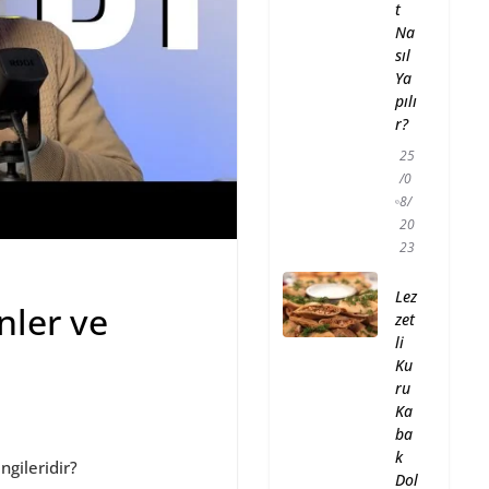
t
Na
sıl
Ya
pılı
r?
25
/0
8/
20
23
Lez
nler ve
zet
li
Ku
ru
Ka
ba
k
gileridir?
Dol