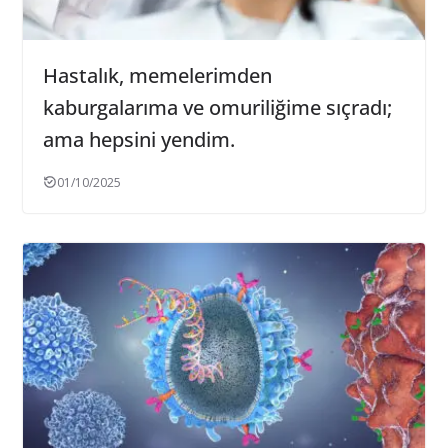
Hastalık, memelerimden
kaburgalarıma ve omuriliğime sıçradı;
ama hepsini yendim.
01/10/2025