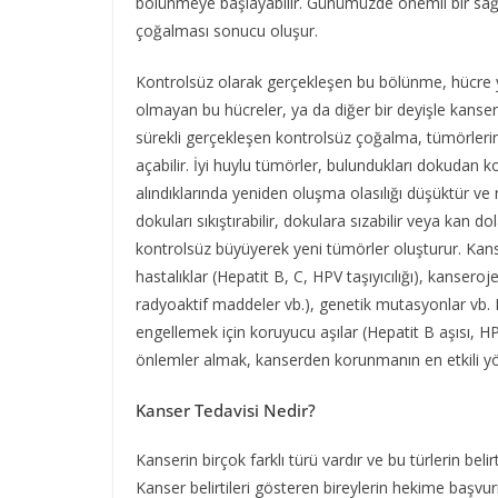
bölünmeye başlayabilir. Günümüzde önemli bir sağlı
çoğalması sonucu oluşur.
Kontrolsüz olarak gerçekleşen bu bölünme, hücre yığ
olmayan bu hücreler, ya da diğer bir deyişle kanse
sürekli gerçekleşen kontrolsüz çoğalma, tümörlerin
açabilir. İyi huylu tümörler, bulundukları dokudan k
alındıklarında yeniden oluşma olasılığı düşüktür ve
dokuları sıkıştırabilir, dokulara sızabilir veya kan d
kontrolsüz büyüyerek yeni tümörler oluşturur. Kanse
hastalıklar (Hepatit B, C, HPV taşıyıcılığı), kanser
radyoaktif maddeler vb.), genetik mutasyonlar vb. Bu
engellemek için koruyucu aşılar (Hepatit B aşısı, H
önlemler almak, kanserden korunmanın en etkili y
Kanser Tedavisi Nedir?
Kanserin birçok farklı türü vardır ve bu türlerin belir
Kanser belirtileri gösteren bireylerin hekime başvur