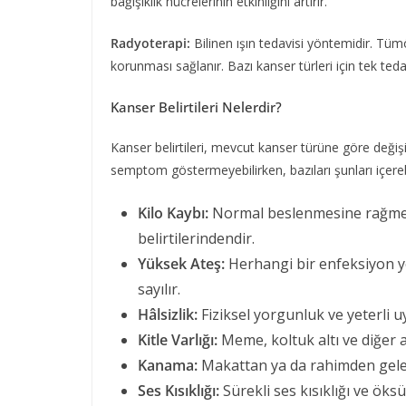
bağışıklık hücrelerinin etkinliğini artırır.
Radyoterapi:
Bilinen ışın tedavisi yöntemidir. Tümö
korunması sağlanır. Bazı kanser türleri için tek teda
Kanser Belirtileri Nelerdir?
Kanser belirtileri, mevcut kanser türüne göre değişik
semptom göstermeyebilirken, bazıları şunları içerebi
Kilo Kaybı:
Normal beslenmesine rağmen 
belirtilerindendir.
Yüksek Ateş:
Herhangi bir enfeksiyon yo
sayılır.
Hâlsizlik:
Fiziksel yorgunluk ve yeterli u
Kitle Varlığı:
Meme, koltuk altı ve diğer 
Kanama:
Makattan ya da rahimden gel
Ses Kısıklığı:
Sürekli ses kısıklığı ve öksür