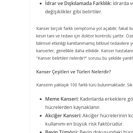
İdrar ve Dışkılamada Farklılık:
İdrarda v
değişiklikler gibi belirtiler.
Kanser birçok farklı semptoma yol açabilir; fakat bu bel
kesin tanı ve tedavi için doktor kontrolü şarttır. Ö
bilimsel etkinliği kanıtlanmamış bitkisel tedaviler
kanserler, genellikle daha etkilidir. Kanser hastalar
“Kanser belirtileri nelerdir?” sorusu bu şekilde yanıtl
Kanser Çeşitleri ve Türleri Nelerdir?
Kanserin yaklaşık 100 farklı türü bulunmaktadır. Sık 
Meme Kanseri:
Kadınlarda erkeklere g
hücrelerden kaynaklanır.
Akciğer Kanseri:
Akciğer hücrelerinin ko
kullanımı en büyük risk faktörüdür.
Beyin Tümörü:
Beyin dokusundaki hücre