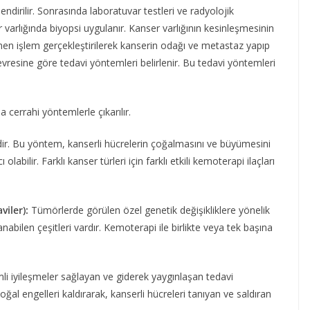
dirilir. Sonrasında laboratuvar testleri ve radyolojik
 varlığında biyopsi uygulanır. Kanser varlığının kesinleşmesinin
inen işlem gerçekleştirilerek kanserin odağı ve metastaz yapıp
 evresine göre tedavi yöntemleri belirlenir. Bu tedavi yöntemleri
errahi yöntemlerle çıkarılır.
idir. Bu yöntem, kanserli hücrelerin çoğalmasını ve büyümesini
ilir. Farklı kanser türleri için farklı etkili kemoterapi ilaçları
viler):
Tümörlerde görülen özel genetik değişikliklere yönelik
lanabilen çeşitleri vardır. Kemoterapi ile birlikte veya tek başına
iyileşmeler sağlayan ve giderek yaygınlaşan tedavi
ğal engelleri kaldırarak, kanserli hücreleri tanıyan ve saldıran