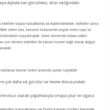
eya dışkıda kan görülmesi, idrar sıklığındaki
irtiler başka hastalıklarla da ilişkilendirilebilir. Belirtiler varsa
zellikle erken tanı, kanserin tedavisinde büyük önem taşır ve
e yönelmekten kaçınılmalıdır. Erken dönemde tedavi edilen
ının son dönem belirtileri de kanser türüne bağlı olarak değişir.
anabilir.
rastlanan kanser türleri arasında şunlar sayılabilir:
öre çok daha sık görülür ve meme dokusundaki
ntrolsüz olarak çoğalmasıyla ortaya çıkar ve sigara
lerden kaynaklanır ve farklı kanser türleri beyinde