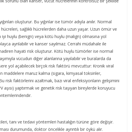
k sorunu olan kanser, vücut hücrelerinin kontrolsüz bir şekilde
ınları oluşturur. Bu yığınlar ise tümör adıyla anılır. Normal
r hücreleri, sağlıklı hücrelerden daha uzun yaşar. Uzun ömür ve
 iyi huylu (benign) veya kötü huylu (malign) olmasına yol
olayca ayrılabilir ve kanser sayılmaz. Cerrahi müdahale ile
 nadiren hayati risk oluşturur. Kötü huylu tümörler ise normal
olaşımıyla vücudun diğer alanlarına yayılabilir ve buralarda da
re yol açabilecek birçok risk faktörü mevcuttur: Kronik viral
ojen maddelere maruz kalma (sigara, kimyasal toksinler,
 risk faktörlerini azaltmak, bazı viral enfeksiyonların gelişimini
PV aşısı) yaptırmak ve genetik risk taşıyan bireylerde koruyucu
öntemlerindendir.
tileri, tanı ve tedavi yöntemleri hastalığın türüne göre değişir.
ması durumunda, doktor öncelikle ayrıntılı bir öykü alır.