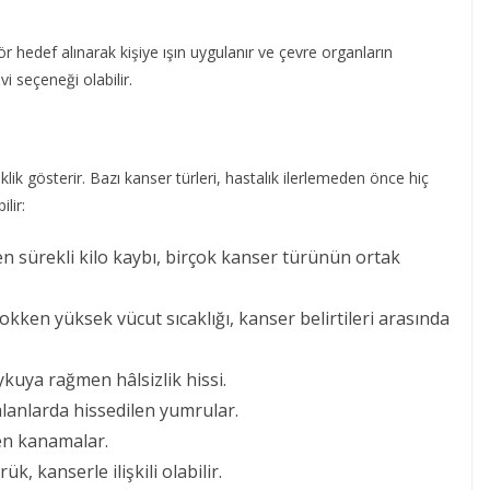
r hedef alınarak kişiye ışın uygulanır ve çevre organların
vi seçeneği olabilir.
lik gösterir. Bazı kanser türleri, hastalık ilerlemeden önce hiç
lir:
sürekli kilo kaybı, birçok kanser türünün ortak
kken yüksek vücut sıcaklığı, kanser belirtileri arasında
ykuya rağmen hâlsizlik hissi.
alanlarda hissedilen yumrular.
en kanamalar.
ük, kanserle ilişkili olabilir.