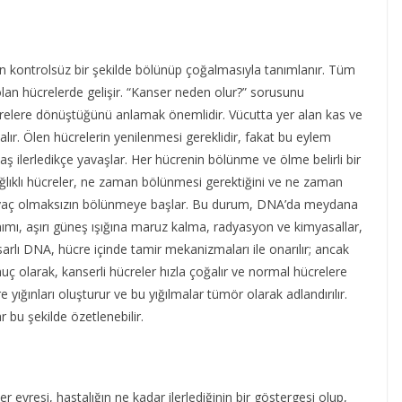
in kontrolsüz bir şekilde bölünüp çoğalmasıyla tanımlanır. Tüm
 olan hücrelerde gelişir. “Kanser neden olur?” sorusunu
 hücrelere dönüştüğünü anlamak önemlidir. Vücutta yer alan kas ve
alır. Ölen hücrelerin yenilenmesi gereklidir, fakat bu eylem
aş ilerledikçe yavaşlar. Her hücrenin bölünme ve ölme belirli bir
ğlıklı hücreler, ne zaman bölünmesi gerektiğini ve ne zaman
ihtiyaç olmaksızın bölünmeye başlar. Bu durum, DNA’da meydana
anımı, aşırı güneş ışığına maruz kalma, radyasyon ve kimyasallar,
rlı DNA, hücre içinde tamir mekanizmaları ile onarılır; ancak
ç olarak, kanserli hücreler hızla çoğalır ve normal hücrelere
ğınları oluşturur ve bu yığılmalar tümör olarak adlandırılır.
r bu şekilde özetlenebilir.
er evresi, hastalığın ne kadar ilerlediğinin bir göstergesi olup,