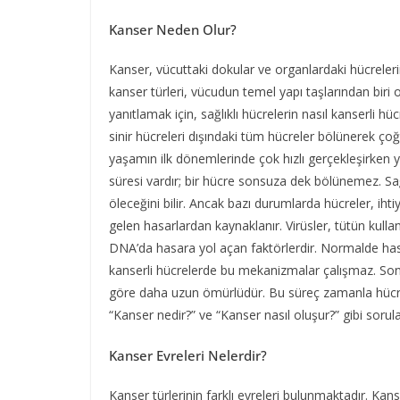
Kanser Neden Olur?
Kanser, vücuttaki dokular ve organlardaki hücreler
kanser türleri, vücudun temel yapı taşlarından biri
yanıtlamak için, sağlıklı hücrelerin nasıl kanserli
sinir hücreleri dışındaki tüm hücreler bölünerek çoğ
yaşamın ilk dönemlerinde çok hızlı gerçekleşirken y
süresi vardır; bir hücre sonsuza dek bölünemez. Sa
öleceğini bilir. Ancak bazı durumlarda hücreler, 
gelen hasarlardan kaynaklanır. Virüsler, tütün kull
DNA’da hasara yol açan faktörlerdir. Normalde hasa
kanserli hücrelerde bu mekanizmalar çalışmaz. Sonu
göre daha uzun ömürlüdür. Bu süreç zamanla hücre yı
“Kanser nedir?” ve “Kanser nasıl oluşur?” gibi sorula
Kanser Evreleri Nelerdir?
Kanser türlerinin farklı evreleri bulunmaktadır. Kans