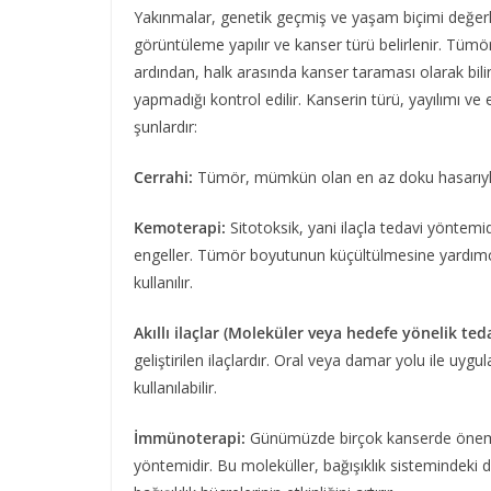
Yakınmalar, genetik geçmiş ve yaşam biçimi değerlen
görüntüleme yapılır ve kanser türü belirlenir. Tümör
ardından, halk arasında kanser taraması olarak bil
yapmadığı kontrol edilir. Kanserin türü, yayılımı ve
şunlardır:
Cerrahi:
Tümör, mümkün olan en az doku hasarıyla c
Kemoterapi:
Sitotoksik, yani ilaçla tedavi yöntem
engeller. Tümör boyutunun küçültülmesine yardımcı olab
kullanılır.
Akıllı ilaçlar (Moleküler veya hedefe yönelik teda
geliştirilen ilaçlardır. Oral veya damar yolu ile uygu
kullanılabilir.
İmmünoterapi:
Günümüzde birçok kanserde önemli 
yöntemidir. Bu moleküller, bağışıklık sistemindeki do