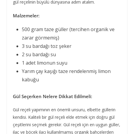
gül reçelinin büyülü dünyasına adım atalım.
Malzemeler:
500 gram taze güller (tercihen organik ve
zarar görmemiş)
3 su bardağı toz şeker
2 su bardağı su
1 adet limonun suyu
Yarım çay kaşığı taze rendelenmiş limon
kabuğu
Gül Seçerken Nelere Dikkat Edilmeli:
Gül reçeli yapımının en önemli unsuru, elbette güllerin
kendisi. Kaliteli bir gül reçeli elde etmek için doğru gül
çeşitlerini seçmek gerekir. Gül reçeli için en uygun güller,
ilaç ve böcek ilacı kullanılmamış organik bahçelerden