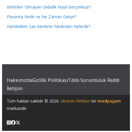
Belirtileri Olmayan Gebelik Nasıl Gerçekleşir?
Plasenta Nedir ve Ne Zaman Gelişir?
Hamilelikte Sarı Akıntının Nedenleri Nelerdir?
Hakkımızda
Gizlilik Politikası
Tıbbi Sorumluluk Reddi
İletişim
Tüm hakları saklıdır © 2026.
Vitamin Rehberi
bir
medyaşam
markasıdır.