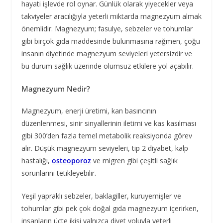
hayati işlevde rol oynar. Günlük olarak yiyecekler veya
takviyeler aracılığıyla yeterli miktarda magnezyum almak
önemlidir. Magnezyum; fasulye, sebzeler ve tohumlar
gibi birçok gıda maddesinde bulunmasına rağmen, çoğu
insanın diyetinde magnezyum seviyeleri yetersizdir ve
bu durum sağlık üzerinde olumsuz etkilere yol açabilir.
Magnezyum Nedir?
Magnezyum, enerji üretimi, kan basıncının
düzenlenmesi, sinir sinyallerinin iletimi ve kas kasılması
gibi 300’den fazla temel metabolik reaksiyonda görev
alır. Düşük magnezyum seviyeleri, tip 2 diyabet, kalp
hastalığı,
osteoporoz
ve migren gibi çeşitli sağlık
sorunlarını tetikleyebilir.
Yeşil yapraklı sebzeler, baklagiller, kuruyemişler ve
tohumlar gibi pek çok doğal gıda magnezyum içerirken,
insanların üçte ikisi yalnızca diyet yoluyla yeterli