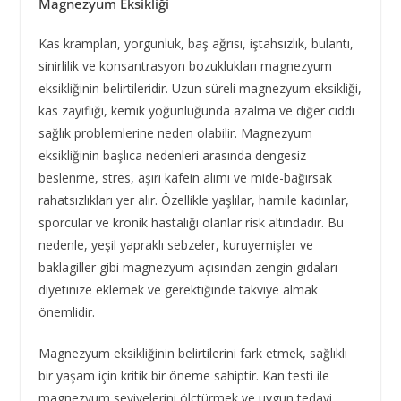
Magnezyum Eksikliği
Kas krampları, yorgunluk, baş ağrısı, iştahsızlık, bulantı,
sinirlilik ve konsantrasyon bozuklukları magnezyum
eksikliğinin belirtileridir. Uzun süreli magnezyum eksikliği,
kas zayıflığı, kemik yoğunluğunda azalma ve diğer ciddi
sağlık problemlerine neden olabilir. Magnezyum
eksikliğinin başlıca nedenleri arasında dengesiz
beslenme, stres, aşırı kafein alımı ve mide-bağırsak
rahatsızlıkları yer alır. Özellikle yaşlılar, hamile kadınlar,
sporcular ve kronik hastalığı olanlar risk altındadır. Bu
nedenle, yeşil yapraklı sebzeler, kuruyemişler ve
baklagiller gibi magnezyum açısından zengin gıdaları
diyetinize eklemek ve gerektiğinde takviye almak
önemlidir.
Magnezyum eksikliğinin belirtilerini fark etmek, sağlıklı
bir yaşam için kritik bir öneme sahiptir. Kan testi ile
magnezyum seviyelerini ölçtürmek ve uygun tedavi