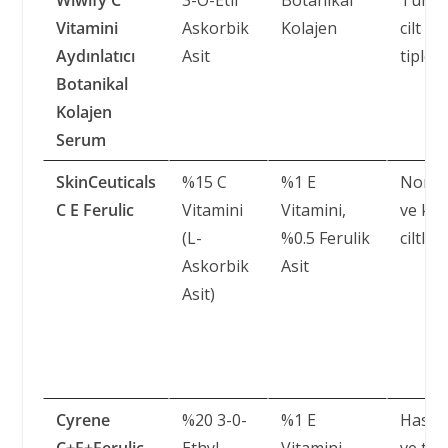
Vitamini
Askorbik
Kolajen
cilt
Aydınlatıcı
Asit
tipleri
Botanikal
Kolajen
Serum
SkinCeuticals
%15 C
%1 E
Norma
C E Ferulic
Vitamini
Vitamini,
ve ku
(L-
%0.5 Ferulik
ciltler
Askorbik
Asit
Asit)
Cyrene
%20 3-0-
%1 E
Hassa
C+E+Ferulic
Ethyl
Vitamini,
ve tü