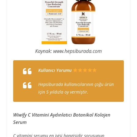
Kaynak: www.hepsiburada.com
Kullanıcı Yorumu
Hepsiburada kullanıcılarının çoğu ürün
için 5 yıldızla oy vermiştir.
Wiwify C Vitamini Aydınlatıcı Botanikal Kolajen
Serum
C vitamini serumu en iyisi hangisidir sorusunun