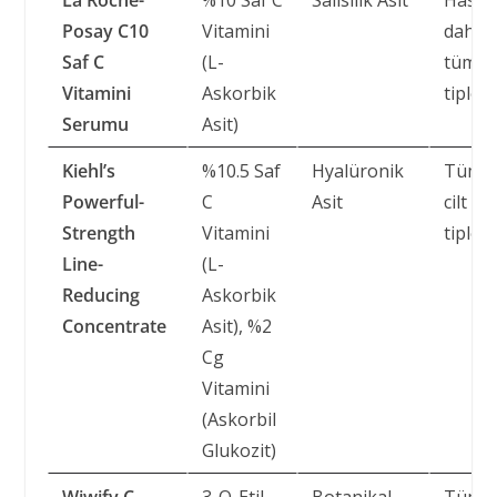
Posay C10
Vitamini
dahil
Saf C
(L-
tüm cil
Vitamini
Askorbik
tipleri
Serumu
Asit)
Kiehl’s
%10.5 Saf
Hyalüronik
Tüm
Powerful-
C
Asit
cilt
Strength
Vitamini
tipleri
Line-
(L-
Reducing
Askorbik
Concentrate
Asit), %2
Cg
Vitamini
(Askorbil
Glukozit)
Wiwify C
3-O-Etil
Botanikal
Tüm