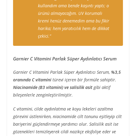
kullandım ama bende kaşıntı yaptı; o
ürünü almayacağım. UV korumalı
kremi henüz denemedim ama bu fikir
harika; hem yaratıcılık hem de dikkat
çekici.”
Garnier C Vitamini Parlak Süper Aydınlatıcı Serum
Garnier C Vitamini Parlak Süper Aydınlatıcı Serum,
%3,5
oranında C vitamini
türevi içeren bir formüle sahiptir.
Niacinamide (B3 vitamini) ve salisilik asit
gibi aktif
bileşenlerle zenginleştirilmiştir.
C vitamini, cilde aydınlatma ve koyu lekeleri azaltma
görevini üstlenirken, niacinamide cilt tonunu eşitleyip cilt
bariyerini güçlendirmeye yardımcı olur. Salisilik asit ise
gözenekleri temizleyerek cildi nazikçe eksfoliye eder ve