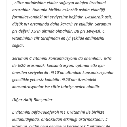
, ciltte antioksidan etkiler sağlayıp kolajen üretimini
artırabilir. Bununla birlikte askorbik asidin etkinliği
formülasyondaki pH seviyesine bağlıdır. L-askorbik asit,
düşük pH ortamında daha kararlı ve etkilidir. Serumun
pH değeri 3.5’in altında
olmalıdır. Bu pH seviyesi, C
vitamininin cilt tarafından en iyi şekilde emilmesini
sağlar.
Serumun C vitamini konsantrasyonu da önemlidir.
%10
ile %20 arasındaki konsantrasyon,
optimal etki için
önerilen seviyelerdir. %10’un altındaki konsantrasyonlar
genellikle yetersiz kalabilir, %20’nin üzerindeki
konsantrasyonlar ise ciltte tahrişe neden olabilir.
Diğer Aktif Bileşenler
E Vitamini (Alfa-Tokoferol) %1
C vitamini ile birlikte
kullanıldığında, antioksidan etkinliği artırmaktadır. E
vitamini, cildin nem dengesini koruyarak C vitamini ile