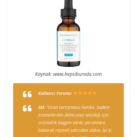
Kaynak: www.hepsiburada.com
Kullanıcı Yorumu
EM:
“Ürün tartışmasız harika. Sadece
eczanelerden daha ucuz satıldığı için
orijinallik kaygım vardı; yorumlara
bakarak reçeteli satıcıdan aldım. İyi ki