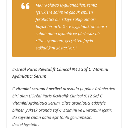
MK:
“Kolayca uygulanabilen, temiz
içeriklere sahip ve çabuk emilen
ferahlatıcı bir etkiye sahip olması
büyük bir artı. Gece uyguladıktan sonra
sabah daha aydınlık ve pürüzsüz bir
ciltle uyanmam, gerçekten fayda
sağladığını gösteriyor.”
L’Oréal Paris Revitalift Clinical %12 Saf C Vitamini
Aydınlatıcı Serum
C vitamini serumu önerileri
arasında popüler ürünlerden
biri olan L’Oréal Paris Revitalift Clinical
%12 Saf C
Vitamini
Aydınlatıcı Serum, ciltte aydınlatıcı etkisiyle
bilinen yüksek oranda saf C vitamini ve E vitamini içerir.
Bu sayede cildin daha eşit tonlu görünmesini
destekleyebilir.