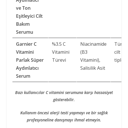
ve Ton
Eşitleyici Cilt
Bakım
Serumu
Garnier C
%3.5 C
Niacinamide
Tüm
Vitamini
Vitamini
(B3
cilt
Parlak Süper
Türevi
Vitamini),
tipleri
Aydınlatıcı
Salisilik Asit
Serum
Bazı kullanıcılar C vitamini serumuna karşı hassasiyet
gösterebilir.
Kullanım öncesi alerji testi yapmayı ve bir sağlık
profesyoneline danışmayı ihmal etmeyin.