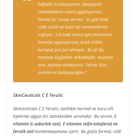
haftadır kullanıyorum. Makyajımı
temizledikten sonra uyguluyorum,
harika bir sonuç veriyor. Su gibi ama
cilde ışıltılı ve basit bir nemlendirme
sağlıyor. 3-4 saat sonra aynı markanın
kremini uyguluyorum, artık cildim
kuruyup pul pul olmuyor. Bu yıl bu
markayı keşfettim. Arkadaşlar, mutlaka
alın; pişman olmazsınız. Tekrar tüm
ürünlerini kullanacağım.”
SkinCeuticals C E Ferulic
Skinceuticals C E Ferulic, özellikle normal ve kuru cilt
tiplerine uygun bir antioksidan serumdur. Bu serum,
C
vitamini (L-askorbik asit), E vitamini (alfa-tokoferol) ve
ferulik asit
kombinasyonunu içerir. Bu güçlü formül, cildi