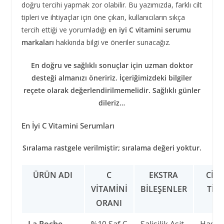
doğru tercihi yapmak zor olabilir. Bu yazımızda, farklı cilt
tipleri ve ihtiyaçlar için öne çıkan, kullanıcıların sıkça
tercih ettiği ve yorumladığı
en iyi C vitamini serumu
markaları
hakkında bilgi ve öneriler sunacağız.
En doğru ve sağlıklı sonuçlar için uzman doktor
desteği almanızı öneririz. İçeriğimizdeki bilgiler
reçete olarak değerlendirilmemelidir. Sağlıklı günler
dileriz…
En İyi C Vitamini Serumları
Sıralama rastgele verilmiştir; sıralama değeri yoktur.
ÜRÜN ADI
C
EKSTRA
CILT
VITAMINI
BILEŞENLER
TIPI
ORANI
La Roche-
%10 Saf C
Salisilik Asit
Hassa