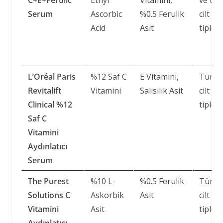
Serum
Ascorbic
%0.5 Ferulik
cilt
Acid
Asit
tipleri
L’Oréal Paris
%12 Saf C
E Vitamini,
Tüm
Revitalift
Vitamini
Salisilik Asit
cilt
Clinical %12
tipleri
Saf C
Vitamini
Aydınlatıcı
Serum
The Purest
%10 L-
%0.5 Ferulik
Tüm
Solutions C
Askorbik
Asit
cilt
Vitamini
Asit
tipleri
Aydınlatıcı