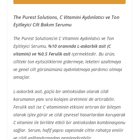
The Purest Solutions, C Vitamini Aydınlatıcı ve Ton
Eşitleyici Cilt Bakım Serumu
The Purest Solutions’ın C Vitamini Aydınlatıcı ve Ton
Eşitleyici Serumu,
%10 oranında L-askorbik asit (C
vitamini) ve %0.5 Ferulik asit
içermektedir. Bu ürün,
ciltteki ton eşitsizliklerini gidermeye, lekeleri azaltmaya
ve genel cilt görünümünü aydınlatmaya yardımcı olmayı
amaçlar.
L-askorbik asit, güçlü bir antioksidan olarak cildi
korumanın yanı sıra kolajen üretimini de artırabilir.
Ferulik asit ise C vitamininin etkisini artıran bir bileşen
olarak işlev görür ve cildi çevresel hasarlardan koruyarak
C vitamini ile birlikte etkili bir antioksidan kombinasyonu
sağlar. Serum, hafif yapısı sayesinde ciltte rahatça emilir
ve cildi yağlandırmadan nemlendirebilir.