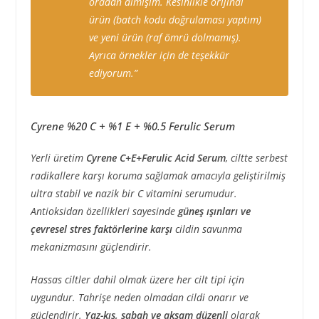
oradan almışım. Kesinlikle orijinal
ürün (batch kodu doğrulaması yaptım)
ve yeni ürün (raf ömrü dolmamış).
Ayrıca örnekler için de teşekkür
ediyorum.”
Cyrene %20 C + %1 E + %0.5 Ferulic Serum
Yerli üretim
Cyrene C+E+Ferulic Acid Serum
, ciltte serbest
radikallere karşı koruma sağlamak amacıyla geliştirilmiş
ultra stabil ve nazik bir C vitamini serumudur.
Antioksidan özellikleri sayesinde
güneş ışınları ve
çevresel stres faktörlerine karşı
cildin savunma
mekanizmasını güçlendirir.
Hassas ciltler dahil olmak üzere her cilt tipi için
uygundur. Tahrişe neden olmadan cildi onarır ve
güçlendirir.
Yaz-kış, sabah ve akşam düzenli
olarak