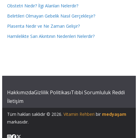
Obstetri Nedir? İlgi Alanları Nelerdir?
Belirtileri Olmayan Gebelik Nasıl Gerçekleşir?
Plasenta Nedir ve Ne Zaman Gelişir?
Hamilelikte Sarı Akıntının Nedenleri Nelerdir?
Hakkımızda
Gizlilik Politikası
Tıbbi Sorumluluk Reddi
İletişim
Tüm hakları saklıdır © 2026.
Vitamin Rehberi
bir
medyaşam
markasıdır.