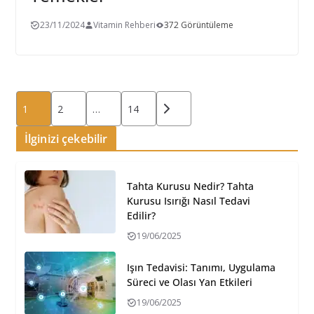
23/11/2024
Vitamin Rehberi
372 Görüntüleme
Yazı
1
2
…
14
sayfalaması
İlginizi çekebilir
Tahta Kurusu Nedir? Tahta
Kurusu Isırığı Nasıl Tedavi
Edilir?
19/06/2025
Işın Tedavisi: Tanımı, Uygulama
Süreci ve Olası Yan Etkileri
19/06/2025