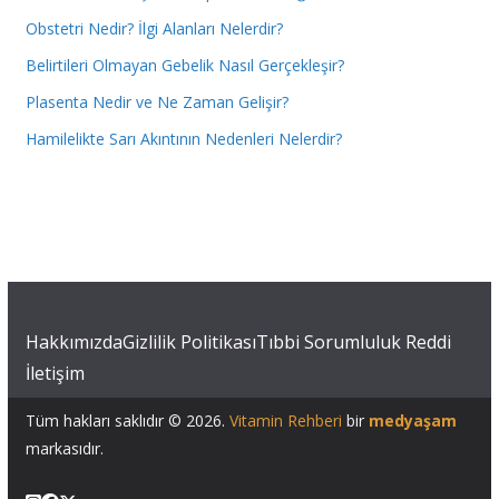
Obstetri Nedir? İlgi Alanları Nelerdir?
Belirtileri Olmayan Gebelik Nasıl Gerçekleşir?
Plasenta Nedir ve Ne Zaman Gelişir?
Hamilelikte Sarı Akıntının Nedenleri Nelerdir?
Hakkımızda
Gizlilik Politikası
Tıbbi Sorumluluk Reddi
İletişim
Tüm hakları saklıdır © 2026.
Vitamin Rehberi
bir
medyaşam
markasıdır.