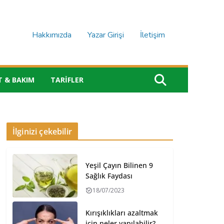
Hakkımızda
Yazar Girişi
İletişim
T & BAKIM
TARIFLER
İlginizi çekebilir
Yeşil Çayın Bilinen 9
Sağlık Faydası
18/07/2023
Kırışıklıkları azaltmak
için neler yapılabilir?