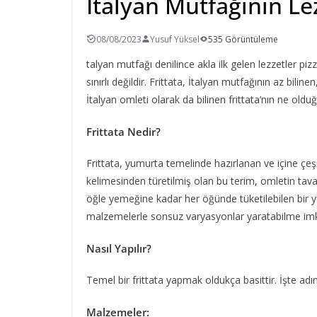
İtalyan Mutfağının Lez
08/08/2023
Yusuf Yüksel
535 Görüntüleme
talyan mutfağı denilince akla ilk gelen lezzetler pi
sınırlı değildir. Frittata, İtalyan mutfağının az biline
İtalyan omleti olarak da bilinen frittata’nın ne olduğu
Frittata Nedir?
Frittata, yumurta temelinde hazırlanan ve içine çeşi
kelimesinden türetilmiş olan bu terim, omletin tava
öğle yemeğine kadar her öğünde tüketilebilen bir yem
malzemelerle sonsuz varyasyonlar yaratabilme imk
Nasıl Yapılır?
Temel bir frittata yapmak oldukça basittir. İşte adım
Malzemeler: