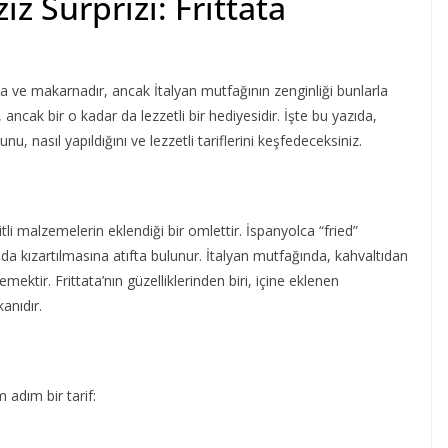
iz Sürprizi: Frittata
zza ve makarnadır, ancak İtalyan mutfağının zenginliği bunlarla
n, ancak bir o kadar da lezzetli bir hediyesidir. İşte bu yazıda,
nu, nasıl yapıldığını ve lezzetli tariflerini keşfedeceksiniz.
tli malzemelerin eklendiği bir omlettir. İspanyolca “fried”
da kızartılmasına atıfta bulunur. İtalyan mutfağında, kahvaltıdan
ektir. Frittata’nın güzelliklerinden biri, içine eklenen
anıdır.
 adım bir tarif: