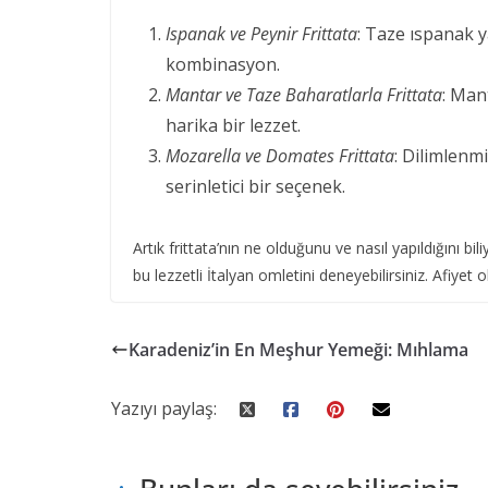
Ispanak ve Peynir Frittata
: Taze ıspanak y
kombinasyon.
Mantar ve Taze Baharatlarla Frittata
: Man
harika bir lezzet.
Mozarella ve Domates Frittata
: Dilimlenm
serinletici bir seçenek.
Artık frittata’nın ne olduğunu ve nasıl yapıldığını b
bu lezzetli İtalyan omletini deneyebilirsiniz. Afiyet o
Karadeniz’in En Meşhur Yemeği: Mıhlama
Yazıyı paylaş: