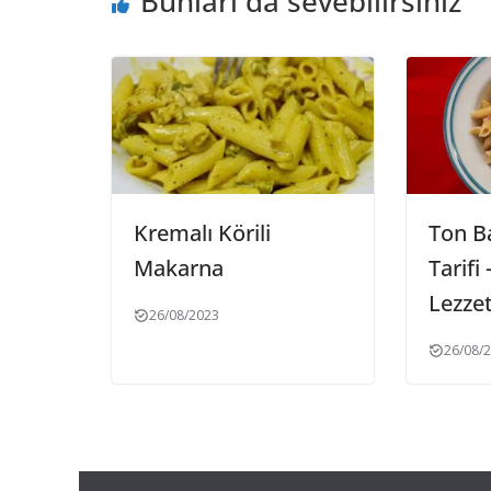
Bunları da sevebilirsiniz
Kremalı Körili
Ton B
Makarna
Tarifi
Lezzet
26/08/2023
26/08/