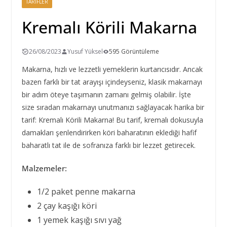
TARIFLER
Kremalı Körili Makarna
26/08/2023
Yusuf Yüksel
595 Görüntüleme
Makarna, hızlı ve lezzetli yemeklerin kurtarıcısıdır. Ancak
bazen farklı bir tat arayışı içindeyseniz, klasik makarnayı
bir adım öteye taşımanın zamanı gelmiş olabilir. İşte
size sıradan makarnayı unutmanızı sağlayacak harika bir
tarif: Kremalı Körili Makarna! Bu tarif, kremalı dokusuyla
damakları şenlendirirken köri baharatının eklediği hafif
baharatlı tat ile de sofranıza farklı bir lezzet getirecek.
Malzemeler:
1/2 paket penne makarna
2 çay kaşığı köri
1 yemek kaşığı sıvı yağ