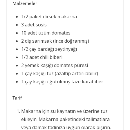
Malzemeler
1/2 paket dirsek makarna
3 adet sosis
10 adet üzüm domates
2 diş sarımsak (ince doğranmış)
1/2 çay bardağı zeytinyağı
1/2 adet chili biberi
2 yemek kaşığı domates püresi
1 çay kaşığı tuz (azaltıp arttırılabilir)
1 çay kaşığı öğütülmüş taze karabiber
Tarif
Makarna için su kaynatın ve üzerine tuz
ekleyin. Makarna paketindeki talimatlara
veya damak tadınıza uygun olarak pişirin.