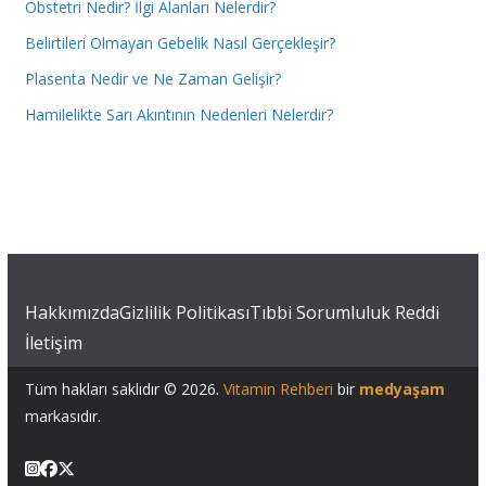
Obstetri Nedir? İlgi Alanları Nelerdir?
Belirtileri Olmayan Gebelik Nasıl Gerçekleşir?
Plasenta Nedir ve Ne Zaman Gelişir?
Hamilelikte Sarı Akıntının Nedenleri Nelerdir?
Hakkımızda
Gizlilik Politikası
Tıbbi Sorumluluk Reddi
İletişim
Tüm hakları saklıdır © 2026.
Vitamin Rehberi
bir
medyaşam
markasıdır.