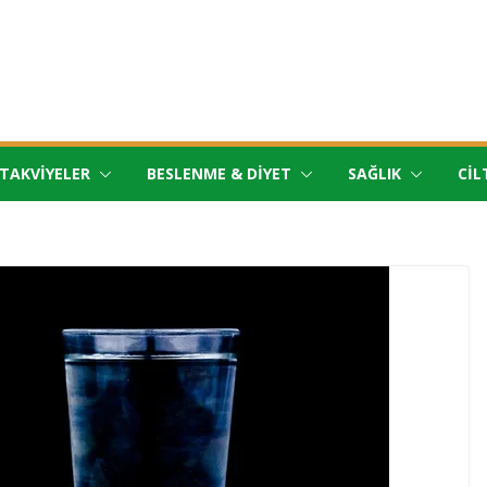
TAKVIYELER
BESLENME & DIYET
SAĞLIK
CIL