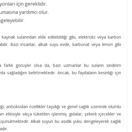
onları için gereklidir.
umasına yardımcı olur.
geleyebilir.
 kaynak sularından elde edilebildiği gibi, elektroliz veya karbon
abilir. Bazı insanlar, alkali suyu evde, karbonat veya limon gibi
a farklı görüşler olsa da, bazı uzmanlar bu suların sindirim
a sağladığını belirtmektedir. Ancak, bu faydaların kesinliği için
ği, antioksidan özellikler taşıdığı ve genel sağlık üzerinde olumlu
n etkisiyle sıkça tüketilen işlenmiş gıdalar, şekerli içecekler ve
 düşünülmektedir. Alkali suyun bu asidik yükü dengeleyerek sağlık
adır.