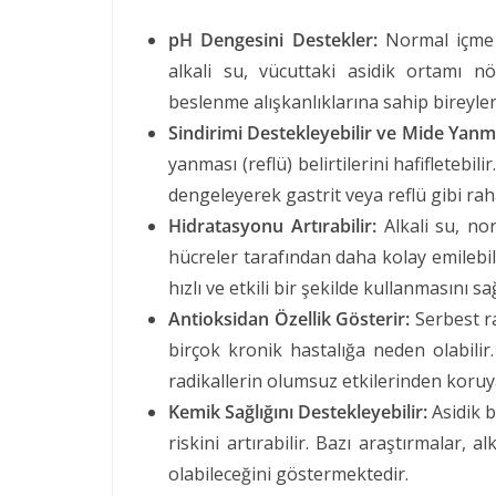
pH Dengesini Destekler:
Normal içme 
alkali su, vücuttaki asidik ortamı nötr
beslenme alışkanlıklarına sahip bireyler
Sindirimi Destekleyebilir ve Mide Yanma
yanması (reflü) belirtilerini hafifletebil
dengeleyerek gastrit veya reflü gibi raha
Hidratasyonu Artırabilir:
Alkali su, no
hücreler tarafından daha kolay emilebil
hızlı ve etkili bir şekilde kullanmasını sa
Antioksidan Özellik Gösterir:
Serbest ra
birçok kronik hastalığa neden olabilir.
radikallerin olumsuz etkilerinden koruya
Kemik Sağlığını Destekleyebilir:
Asidik 
riskini artırabilir. Bazı araştırmalar,
olabileceğini göstermektedir.