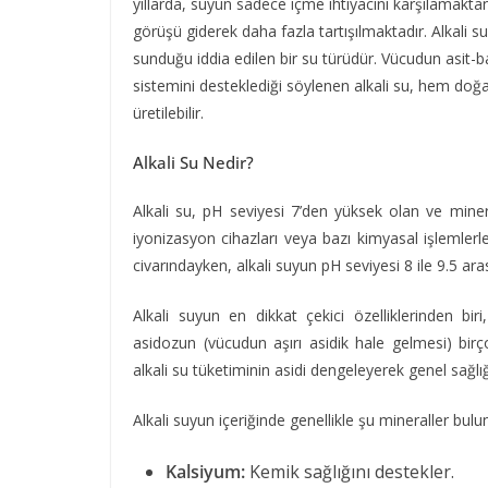
yıllarda, suyun sadece içme ihtiyacını karşılamaktan d
görüşü giderek daha fazla tartışılmaktadır. Alkali s
sunduğu iddia edilen bir su türüdür. Vücudun asit-baz
sistemini desteklediği söylenen alkali su, hem doğ
üretilebilir.
Alkali Su Nedir?
Alkali su, pH seviyesi 7’den yüksek olan ve miner
iyonizasyon cihazları veya bazı kimyasal işlemlerle
civarındayken, alkali suyun pH seviyesi 8 ile 9.5 ar
Alkali suyun en dikkat çekici özelliklerinden bir
asidozun (vücudun aşırı asidik hale gelmesi) bir
alkali su tüketiminin asidi dengeleyerek genel sağl
Alkali suyun içeriğinde genellikle şu mineraller bul
Kalsiyum:
Kemik sağlığını destekler.