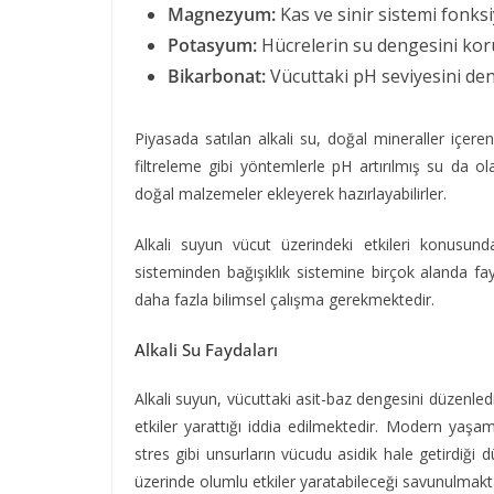
Magnezyum:
Kas ve sinir sistemi fonksiy
Potasyum:
Hücrelerin su dengesini kor
Bikarbonat:
Vücuttaki pH seviyesini den
Piyasada satılan alkali su, doğal mineraller içeren
filtreleme gibi yöntemlerle pH artırılmış su da ol
doğal malzemeler ekleyerek hazırlayabilirler.
Alkali suyun vücut üzerindeki etkileri konusund
sisteminden bağışıklık sistemine birçok alanda fayd
daha fazla bilimsel çalışma gerekmektedir.
Alkali Su Faydaları
Alkali suyun, vücuttaki asit-baz dengesini düzenledi
etkiler yarattığı iddia edilmektedir. Modern yaşamı
stres gibi unsurların vücudu asidik hale getirdiği
üzerinde olumlu etkiler yaratabileceği savunulmakt