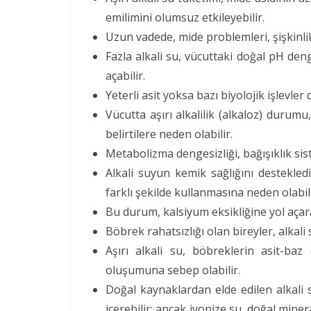
emilimini olumsuz etkileyebilir.
Uzun vadede, mide problemleri, şişkinlik
Fazla alkali su, vücuttaki doğal pH den
açabilir.
Yeterli asit yoksa bazı biyolojik işlevler
Vücutta aşırı alkalilik (alkaloz) durum
belirtilere neden olabilir.
Metabolizma dengesizliği, bağışıklık sist
Alkali suyun kemik sağlığını destekled
farklı şekilde kullanmasına neden olabili
Bu durum, kalsiyum eksikliğine yol açar
Böbrek rahatsızlığı olan bireyler, alkali 
Aşırı alkali su, böbreklerin asit-baz
oluşumuna sebep olabilir.
Doğal kaynaklardan elde edilen alkali
içerebilir; ancak iyonize su, doğal mine