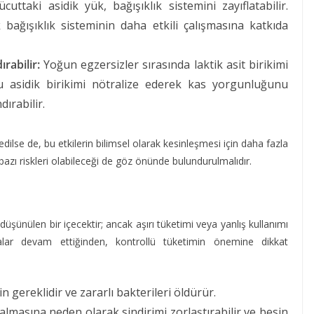
cuttaki asidik yük, bağışıklık sistemini zayıflatabilir.
ek bağışıklık sisteminin daha etkili çalışmasına katkıda
rabilir:
Yoğun egzersizler sırasında laktik asit birikimi
 bu asidik birikimi nötralize ederek kas yorgunluğunu
dırabilir.
dilse de, bu etkilerin bilimsel olarak kesinleşmesi için daha fazla
bazı riskleri olabileceği de göz önünde bulundurulmalıdır.
 düşünülen bir içecektir; ancak aşırı tüketimi veya yanlış kullanımı
ırmalar devam ettiğinden, kontrollü tüketimin önemine dikkat
çin gereklidir ve zararlı bakterileri öldürür.
zalmasına neden olarak sindirimi zorlaştırabilir ve besin