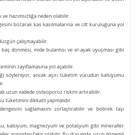
 ve hazımsızlığa neden olabilir.
gesini bozarak kas kasılmalarına ve cilt kuruluğuna yol
 düzgün çalışmayabilir.
u, baş dönmesi, mide bulantısı ve el-ayak uyuşması gibi
eminin zayıflamasına yol açabilir.
iği söyleniyor, ancak aşırı tüketim vücudun kalsiyumu
r.
ak uzun vadede osteoporoz riskini artırabilir.
su tüketimini dikkatli yapmalıdır.
 dengesini sağlamasını zorlaştırabilir ve böbrek taşı
 su, kalsiyum, magnezyum ve potasyum gibi mineraller
raller açısından fakir olabilir. Bu durumda, uzun dönemli