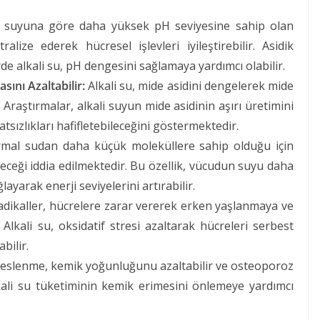
suyuna göre daha yüksek pH seviyesine sahip olan
alize ederek hücresel işlevleri iyileştirebilir. Asidik
de alkali su, pH dengesini sağlamaya yardımcı olabilir.
sını Azaltabilir:
Alkali su, mide asidini dengelerek mide
ir. Araştırmalar, alkali suyun mide asidinin aşırı üretimini
tsızlıkları hafifletebileceğini göstermektedir.
rmal sudan daha küçük moleküllere sahip olduğu için
eceği iddia edilmektedir. Bu özellik, vücudun suyu daha
ğlayarak enerji seviyelerini artırabilir.
dikaller, hücrelere zarar vererek erken yaşlanmaya ve
 Alkali su, oksidatif stresi azaltarak hücreleri serbest
bilir.
beslenme, kemik yoğunluğunu azaltabilir ve osteoporoz
 alkali su tüketiminin kemik erimesini önlemeye yardımcı