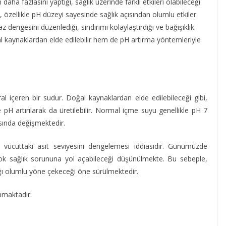
aha fazlasını yaptığı, sağlık üzerinde farklı etkileri olabileceği
u, özellikle pH düzeyi sayesinde sağlık açısından olumlu etkiler
 dengesini düzenlediği, sindirimi kolaylaştırdığı ve bağışıklık
al kaynaklardan elde edilebilir hem de pH artırma yöntemleriyle
al içeren bir sudur. Doğal kaynaklardan elde edilebileceği gibi,
 pH artırılarak da üretilebilir. Normal içme suyu genellikle pH 7
asında değişmektedir.
i, vücuttaki asit seviyesini dengelemesi iddiasıdır. Günümüzde
çok sağlık sorununa yol açabileceği düşünülmekte. Bu sebeple,
ığı olumlu yöne çekeceği öne sürülmektedir.
unmaktadır: