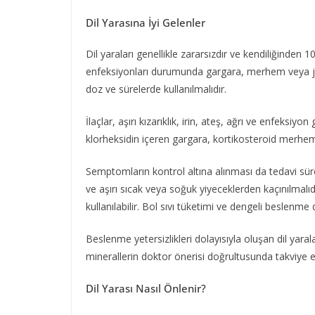
Dil Yarasına İyi Gelenler
Dil yaraları genellikle zararsızdır ve kendiliğinden 1
enfeksiyonları durumunda gargara, merhem veya jel 
doz ve sürelerde kullanılmalıdır.
İlaçlar, aşırı kızarıklık, irin, ateş, ağrı ve enfeksiy
klorheksidin içeren gargara, kortikosteroid merhemleri
Semptomların kontrol altına alınması da tedavi sürec
ve aşırı sıcak veya soğuk yiyeceklerden kaçınılmalıdı
kullanılabilir. Bol sıvı tüketimi ve dengeli beslenme d
Beslenme yetersizlikleri dolayısıyla oluşan dil yaral
minerallerin doktor önerisi doğrultusunda takviye edi
Dil Yarası Nasıl Önlenir?