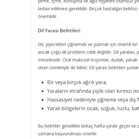
yeme, içme, konuşma ve ağız hijyenini olumsuz yönd
tedavi edilmesi gereklidir. Birçok hastalığın belirti
önemlidir.
Dil Yarası Belirtileri
Dil, yiyecekleri çiğnemek ve yutmak için önemli bir kast
ancak çoğu dil problemi ciddi değildir. Dil yaraları,
meselesidir. Oral mukozal lezyonlar, dudak, yanak ve 
ülseri isimleriyle de bilinir. Dil yarası belirtileri şunlar
Bir veya birçok ağrılı yara;
Yaraların etrafında şişlik olan kırmızı 
Hassasiyet nedeniyle çiğneme veya diş f
Yaralı bölgelerin sıcak, soğuk, tuzlu, ba
Bu belirtiler genellikle birkaç hafta içinde geçer ve
uzmana başvurulması önerilir: