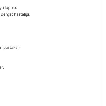
ya lupus),
Behçet hastalığı,
in portakal),
ar,