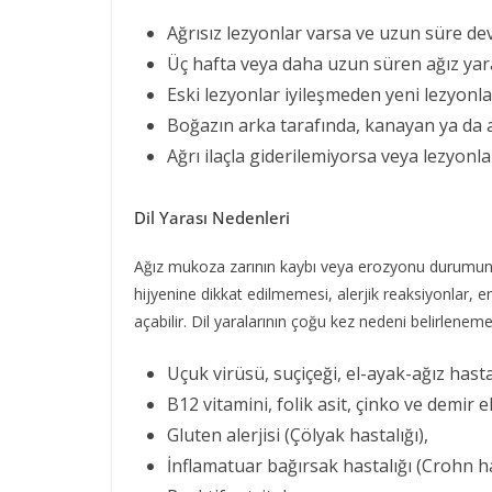
Ağrısız lezyonlar varsa ve uzun süre dev
Üç hafta veya daha uzun süren ağız yaral
Eski lezyonlar iyileşmeden yeni lezyonla
Boğazın arka tarafında, kanayan ya da ac
Ağrı ilaçla giderilemiyorsa veya lezyonla
Dil Yarası Nedenleri
Ağız mukoza zarının kaybı veya erozyonu durumunda 
hijyenine dikkat edilmemesi, alerjik reaksiyonlar, enf
açabilir. Dil yaralarının çoğu kez nedeni belirlenem
Uçuk virüsü, suçiçeği, el-ayak-ağız hastal
B12 vitamini, folik asit, çinko ve demir ek
Gluten alerjisi (Çölyak hastalığı),
İnflamatuar bağırsak hastalığı (Crohn ha