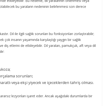
e etkileyebilir. Bu nedenle, dil yaralarının önlenmesi veya
si olabilecek bu yaraların nedeninin belirlenmesi son derece
ır. Dil ile ilgili sağlık sorunları bu fonksiyonları zorlaştırabilir;
 pek çok insanın yaşamında karşılaştığı yaygın bir sağlık
diş etlerini de etkileyebilir. Dil yaraları, pamukçuk, aft veya dil
dır:
mukoza;
ırçalama sorunları;
haratlı veya ekşi yiyecek ve içeceklerden tahriş olması.
 zararsız lezyonları işaret eder. Ancak aşağıdaki durumlarda bir