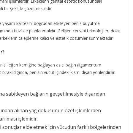
rahi işlemlerdir. Erkeklerin genital estetik konusundaki
li bir şekilde çözülmektedir.
i ve yaşam kalitesini doğrudan etkileyen penis büyütme
da titizlikle planlanmalıdır. Gelişen cerrahi teknolojiler, doku
erkeklerin taleplerine kalıcı ve estetik çözümler sunmaktadır.
r?
enisi leğen kemiğine bağlayan asıcı bağın (ligamentum
rakıldığında, penisin vücut içindeki kısmı dışarı yönlendirilir.
na sabitleyen bağların gevşetilmesiyle dışarıdan
undan alınan yağ dokusunun özel işlemlerden
rılması işlemidir.
i sonuçlar elde etmek için vücudun farklı bölgelerinden