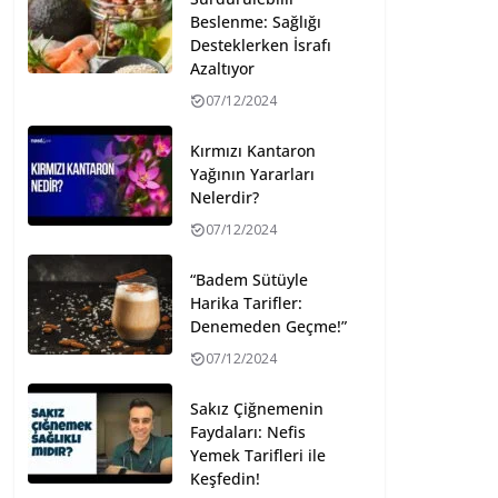
Beslenme: Sağlığı
Desteklerken İsrafı
Azaltıyor
07/12/2024
Kırmızı Kantaron
Yağının Yararları
Nelerdir?
07/12/2024
“Badem Sütüyle
Harika Tarifler:
Denemeden Geçme!”
07/12/2024
Sakız Çiğnemenin
Faydaları: Nefis
Yemek Tarifleri ile
Keşfedin!