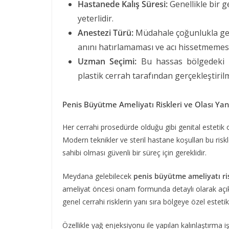
Hastanede Kalış Süresi:
Genellikle bir g
yeterlidir.
Anestezi Türü:
Müdahale çoğunlukla gen
anını hatırlamaması ve acı hissetmemesi
Uzman Seçimi:
Bu hassas bölgedeki i
plastik cerrah tarafından gerçekleştirilm
Penis Büyütme Ameliyatı Riskleri ve Olası Yan 
Her cerrahi prosedürde olduğu gibi genital estetik 
Modern teknikler ve steril hastane koşulları bu ris
sahibi olması güvenli bir süreç için gereklidir.
Meydana gelebilecek
penis büyütme ameliyatı risk
ameliyat öncesi onam formunda detaylı olarak açıkl
genel cerrahi risklerin yanı sıra bölgeye özel esteti
Özellikle yağ enjeksiyonu ile yapılan kalınlaştırma 