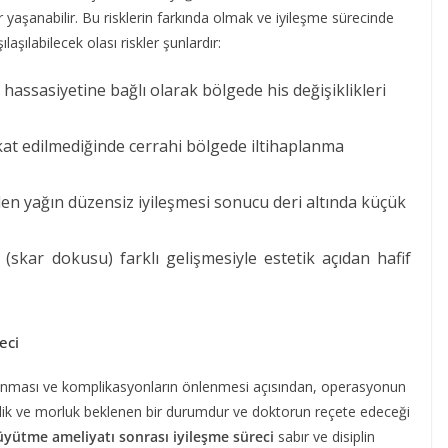
aşanabilir. Bu risklerin farkında olmak ve iyileşme sürecinde
aşılabilecek olası riskler şunlardır:
r hassasiyetine bağlı olarak bölgede his değişiklikleri
kat edilmediğinde cerrahi bölgede iltihaplanma
len yağın düzensiz iyileşmesi sonucu deri altında küçük
skar dokusu) farklı gelişmesiyle estetik açıdan hafif
eci
unması ve komplikasyonların önlenmesi açısından, operasyonun
 şişlik ve morluk beklenen bir durumdur ve doktorun reçete edeceği
üyütme ameliyatı sonrası iyileşme süreci
sabır ve disiplin