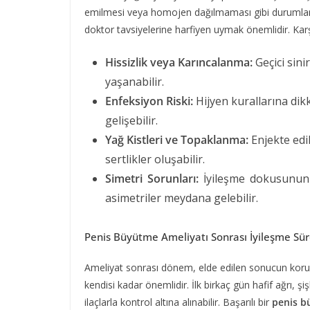
emilmesi veya homojen dağılmaması gibi durumlar y
doktor tavsiyelerine harfiyen uymak önemlidir. Karşıl
Hissizlik veya Karıncalanma:
Geçici sini
yaşanabilir.
Enfeksiyon Riski:
Hijyen kurallarına dik
gelişebilir.
Yağ Kistleri ve Topaklanma:
Enjekte edi
sertlikler oluşabilir.
Simetri Sorunları:
İyileşme dokusunun (
asimetriler meydana gelebilir.
Penis Büyütme Ameliyatı Sonrası İyileşme Sür
Ameliyat sonrası dönem, elde edilen sonucun kor
kendisi kadar önemlidir. İlk birkaç gün hafif ağrı,
ilaçlarla kontrol altına alınabilir. Başarılı bir
penis b