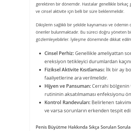
gerektiren bir dönemdir. Hastalar genellikle birkaç g
ve cinsel aktivite için belli bir süre beklenmelidir.
Dikişlerin sağlıklı bir şekilde kaynaması ve ödemin 
öneriler bulunmaktadır. Bu süreci doğru yöneten bir
gözlemleyebilirler. İyileşme döneminde dikkat edil
Cinsel Perhiz:
Genellikle ameliyattan sonr
ereksiyon tetikleyici durumlardan kaçını
Fiziksel Aktivite Kısıtlaması:
İlk bir ay b
faaliyetlerine ara verilmelidir.
Hijyen ve Pansuman:
Cerrahi bölgenin 
rutininin aksatılmaması enfeksiyonu ön
Kontrol Randevuları:
Belirlenen takvimd
ve varsa sorunların erkenden tespit edi
Penis Büyütme Hakkında Sıkça Sorulan Sorular