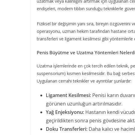
uzatmak veya kalınlığını artırmak için uygulanan cer
endişeleri, modern tıbbın sunduğu tekniklerle güven
Fiziksel bir değişimin yanı sıra, bireyin özgüvenin
operasyonu, uzman hekim tarafından hastane ortamın
transferleri ve ligament kesilmesi gibi yöntemlerle 
Penis Büyütme ve Uzatma Yöntemleri Nelerdi
Uzatma işlemlerinde en çok tercih edilen teknik, p
suspensorium) kısmen kesilmesidir. Bu bağ serbest bı
Uygulanan cerrahi teknikler ve ayrıntılar şunlardır:
Ligament Kesilmesi:
Penisi karın duvarı
görünen uzunluğun artırılmasıdır.
Yağ Enjeksiyonu:
Hastanın kendi vücud
geçirildikten sonra penis gövdesine akta
Doku Transferleri:
Daha kalıcı ve haciml