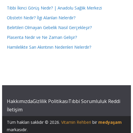
Tıbbi İkinci Görüş Nedir? | Anadolu Sağlık Merkezi
Obstetri Nedir? İlgi Alanları Nelerdir?
Belirtileri Olmayan Gebelik Nasıl Gerçekleşir?
Plasenta Nedir ve Ne Zaman Gelişir?
Hamilelikte Sarı Akıntının Nedenleri Nelerdir?
Hakkımızda
Gizlilik Politikası
Tıbbi Sorumluluk Reddi
İletişim
Tüm hakları saklıdır © 2026.
Vitamin Rehberi
bir
medyaşam
markasıdır.