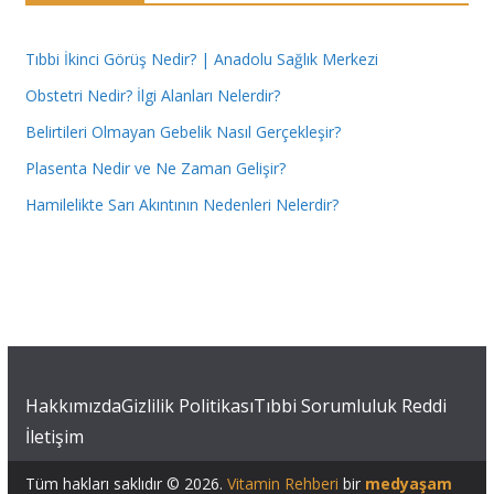
Tıbbi İkinci Görüş Nedir? | Anadolu Sağlık Merkezi
Obstetri Nedir? İlgi Alanları Nelerdir?
Belirtileri Olmayan Gebelik Nasıl Gerçekleşir?
Plasenta Nedir ve Ne Zaman Gelişir?
Hamilelikte Sarı Akıntının Nedenleri Nelerdir?
Hakkımızda
Gizlilik Politikası
Tıbbi Sorumluluk Reddi
İletişim
Tüm hakları saklıdır © 2026.
Vitamin Rehberi
bir
medyaşam