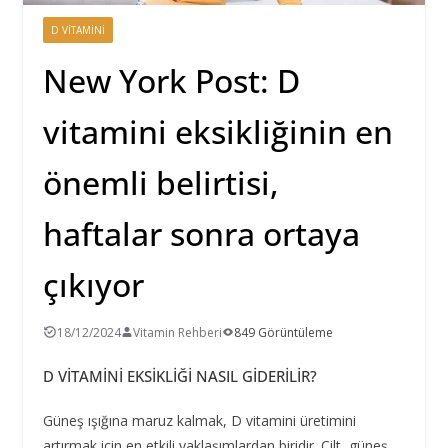
D VITAMINI
New York Post: D
vitamini eksikliğinin en
önemli belirtisi,
haftalar sonra ortaya
çıkıyor
18/12/2024
Vitamin Rehberi
849 Görüntüleme
D VİTAMİNİ EKSİKLİĞİ NASIL GİDERİLİR?
Güneş ışığına maruz kalmak, D vitamini üretimini
artırmak için en etkili yaklaşımlardan biridir. Cilt, güneş