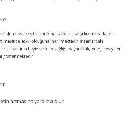
mı?
n bulunması, çeşitli kronik hastalıklara karşı korunmada, cilt
etilmesinde etkili olduğuna inanılmaktadır. İnsanlardaki
astaksantinin beyin ve kalp sağlığı, dayanıklılık, enerji seviyeleri
nı göstermektedir.
ır.
kiyetin artmasına yardımcı olur.