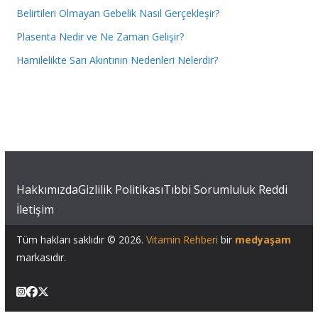
Belirtileri Olmayan Gebelik Nasıl Gerçekleşir?
Plasenta Nedir ve Ne Zaman Gelişir?
Hamilelikte Sarı Akıntının Nedenleri Nelerdir?
Hakkımızda
Gizlilik Politikası
Tıbbi Sorumluluk Reddi
İletişim
Tüm hakları saklıdır © 2026.
Vitamin Rehberi
bir
medyaşam
markasıdır.