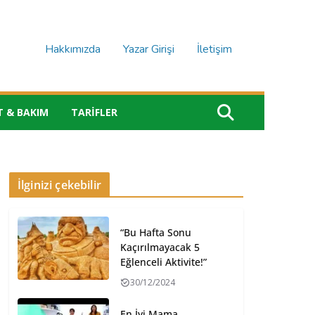
Hakkımızda
Yazar Girişi
İletişim
T & BAKIM
TARIFLER
İlginizi çekebilir
“Bu Hafta Sonu
Kaçırılmayacak 5
Eğlenceli Aktivite!”
30/12/2024
En İyi Mama