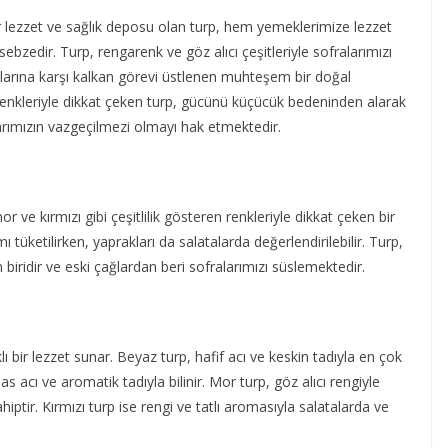
r lezzet ve sağlık deposu olan turp, hem yemeklerimize lezzet
bzedir. Turp, rengarenk ve göz alıcı çeşitleriyle sofralarımızı
ıklarına karşı kalkan görevi üstlenen muhteşem bir doğal
renkleriyle dikkat çeken turp, gücünü küçücük bedeninden alarak
arımızın vazgeçilmezi olmayı hak etmektedir.
 ve kırmızı gibi çeşitlilik gösteren renkleriyle dikkat çeken bir
 tüketilirken, yaprakları da salatalarda değerlendirilebilir. Turp,
n biridir ve eski çağlardan beri sofralarımızı süslemektedir.
klı bir lezzet sunar. Beyaz turp, hafif acı ve keskin tadıyla en çok
has acı ve aromatik tadıyla bilinir. Mor turp, göz alıcı rengiyle
hiptir. Kırmızı turp ise rengi ve tatlı aromasıyla salatalarda ve