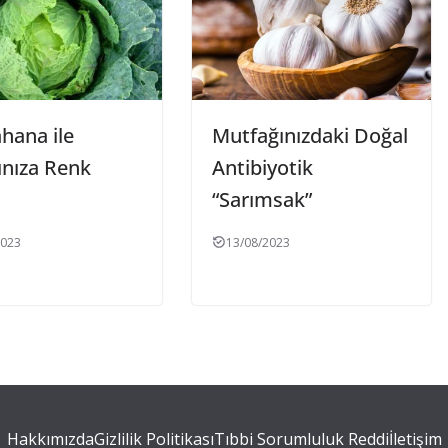
hana ile
Mutfağınızdaki Doğal
ınıza Renk
Antibiyotik
“Sarımsak”
2023
13/08/2023
Hakkımızda
Gizlilik Politikası
Tıbbi Sorumluluk Reddi
İletişim