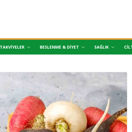
TAKVIYELER
BESLENME & DIYET
SAĞLIK
CIL