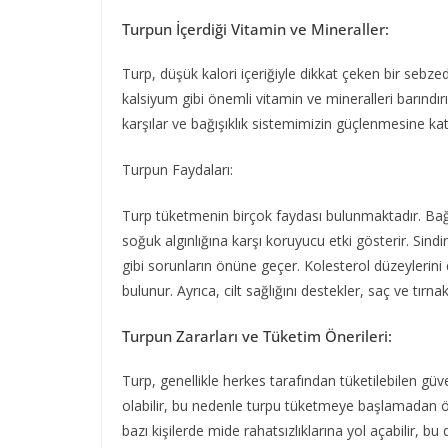
Turpun İçerdiği Vitamin ve Mineraller:
Turp, düşük kalori içeriğiyle dikkat çeken bir sebze
kalsiyum gibi önemli vitamin ve mineralleri barındı
karşılar ve bağışıklık sistemimizin güçlenmesine kat
Turpun Faydaları:
Turp tüketmenin birçok faydası bulunmaktadır. Bağışı
soğuk algınlığına karşı koruyucu etki gösterir. Sindi
gibi sorunların önüne geçer. Kolesterol düzeylerini dü
bulunur. Ayrıca, cilt sağlığını destekler, saç ve tırn
Turpun Zararları ve Tüketim Önerileri:
Turp, genellikle herkes tarafından tüketilebilen güve
olabilir, bu nedenle turpu tüketmeye başlamadan ö
bazı kişilerde mide rahatsızlıklarına yol açabilir