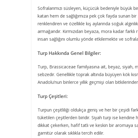
Sofralarımızı süsleyen, küçücük bedeniyle büyük bi
katan hem de sağlığımıza pek çok fayda sunan bir se
renklendiren ve özellikle kış aylarında soğuk algınl
armağandır. Kırmızıdan beyaza, mora kadar farklı 
insan sağlığını olumlu yönde etkilemekte ve sofral
Turp Hakkında Genel Bilgiler:
Turp, Brassicaceae familyasına ait, beyaz, siyah, mor
sebzedir. Genellikle toprak altında büyüyen kök kısmı
Anadolu’nun binlerce yıllık geçmişi olan bitkilerinde
Turp Çeşitleri:
Turpun çeşitliliği oldukça geniş ve her bir çeşidi far
tüketilen çeşitlerden biridir. Siyah turp ise kendine 
dikkat çekerken, hafif tatlı ve keskin bir aromaya sa
garnitür olarak sıklıkla tercih edilir.