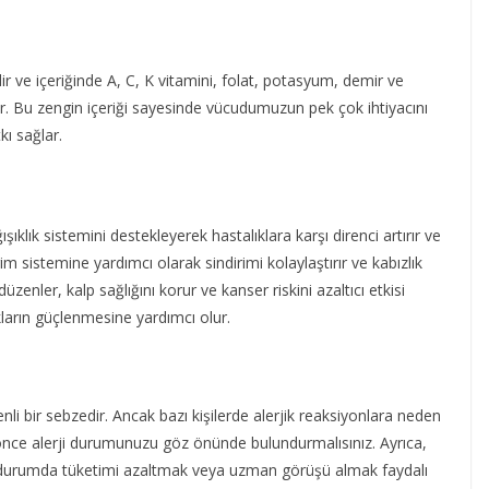
dir ve içeriğinde A, C, K vitamini, folat, potasyum, demir ve
rır. Bu zengin içeriği sayesinde vücudumuzun pek çok ihtiyacını
kı sağlar.
klık sistemini destekleyerek hastalıklara karşı direnci artırır ve
rim sistemine yardımcı olarak sindirimi kolaylaştırır ve kabızlık
zenler, kalp sağlığını korur ve kanser riskini azaltıcı etkisi
akların güçlenmesine yardımcı olur.
nli bir sebzedir. Ancak bazı kişilerde alerjik reaksiyonlara neden
nce alerji durumunuzu göz önünde bulundurmalısınız. Ayrıca,
, bu durumda tüketimi azaltmak veya uzman görüşü almak faydalı