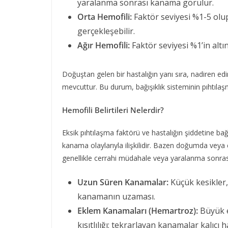
yaralanma sonrası kanama görülür.
Orta Hemofili:
Faktör seviyesi %1-5 olu
gerçekleşebilir.
Ağır Hemofili:
Faktör seviyesi %1’in alt
Doğuştan gelen bir hastalığın yanı sıra, nadiren ed
mevcuttur. Bu durum, bağışıklık sisteminin pıhtılaşm
Hemofili Belirtileri Nelerdir?
Eksik pıhtılaşma faktörü ve hastalığın şiddetine bağlı 
kanama olaylarıyla ilişkilidir. Bazen doğumda veya er
genellikle cerrahi müdahale veya yaralanma sonrası b
Uzun Süren Kanamalar:
Küçük kesikler,
kanamanın uzaması.
Eklem Kanamaları (Hemartroz):
Büyük ek
kısıtlılığı; tekrarlayan kanamalar kalıcı h