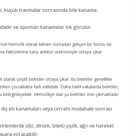
p, küçük travmalar sonrasında bile kanama
ındadır ve spontan kanamalar sık görülür.
insel hemofili olarak bilinen sonradan gelişen bir formu da
a faktörlerine karşı antikor üretmesiyle ortaya çıkar.
olarak çeşitli belirtiler ortaya çıkar. Bu belirtiler genellikle
ken çocuklukta fark edilebilir. Daha hafif vakalarda belirtiler,
elirginleşebilir. Hemofiliye dair şu belirtiler öne çıkmaktadır:
 diş eti kanamaları veya cerrahi müdahale sonrası
lemlerde (diz, dirsek, bilek) şişlik, ağrı ve hareket
asara yol açabilir.