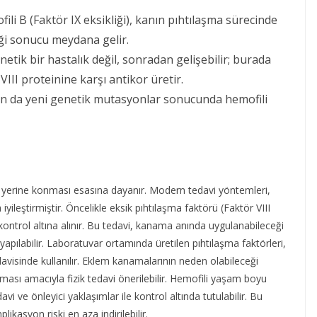
fili B (Faktör IX eksikliği), kanın pıhtılaşma sürecinde
iği sonucu meydana gelir.
enetik bir hastalık değil, sonradan gelişebilir; burada
III proteinine karşı antikor üretir.
an da yeni genetik mutasyonlar sonucunda hemofili
n yerine konması esasına dayanır. Modern tedavi yöntemleri,
yileştirmiştir. Öncelikle eksik pıhtılaşma faktörü (Faktör VIII
ontrol altına alınır. Bu tedavi, kanama anında uygulanabileceği
 yapılabilir. Laboratuvar ortamında üretilen pıhtılaşma faktörleri,
visinde kullanılır. Eklem kanamalarının neden olabileceği
ması amacıyla fizik tedavi önerilebilir. Hemofili yaşam boyu
i ve önleyici yaklaşımlar ile kontrol altında tutulabilir. Bu
kasyon riski en aza indirilebilir.