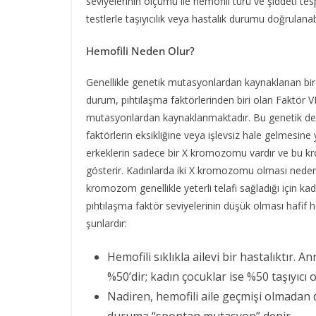
seviyelerinin ölçümü ile hemofili türü ve şiddeti tesp
testlerle taşıyıcılık veya hastalık durumu doğrulanabi
Hemofili Neden Olur?
Genellikle genetik mutasyonlardan kaynaklanan bir h
durum, pıhtılaşma faktörlerinden biri olan Faktör VI
mutasyonlardan kaynaklanmaktadır. Bu genetik değiş
faktörlerin eksikliğine veya işlevsiz hale gelmesine
erkeklerin sadece bir X kromozomu vardır ve bu kr
gösterir. Kadınlarda iki X kromozomu olması nedeni
kromozom genellikle yeterli telafi sağladığı için kadı
pıhtılaşma faktör seviyelerinin düşük olması hafif 
şunlardır:
Hemofili sıklıkla ailevi bir hastalıktır. 
%50’dir; kadın çocuklar ise %50 taşıyıcı o
Nadiren, hemofili aile geçmişi olmadan 