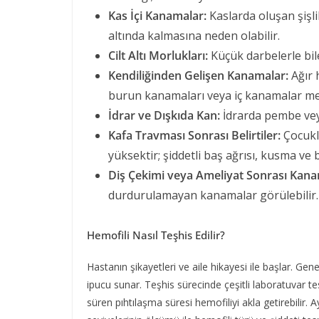
Kas İçi Kanamalar:
Kaslarda oluşan şişlik
altında kalmasına neden olabilir.
Cilt Altı Morlukları:
Küçük darbelerle bile
Kendiliğinden Gelişen Kanamalar:
Ağır 
burun kanamaları veya iç kanamalar mey
İdrar ve Dışkıda Kan:
İdrarda pembe veya
Kafa Travması Sonrası Belirtiler:
Çocukla
yüksektir; şiddetli baş ağrısı, kusma ve 
Diş Çekimi veya Ameliyat Sonrası Kana
durdurulamayan kanamalar görülebilir.
Hemofili Nasıl Teşhis Edilir?
Hastanın şikayetleri ve aile hikayesi ile başlar. Gen
ipucu sunar. Teşhis sürecinde çeşitli laboratuvar t
süren pıhtılaşma süresi hemofiliyi akla getirebilir. Ay