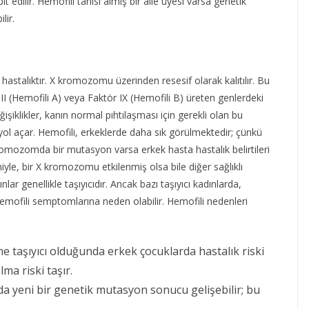
it edilir. Hemofili tanısı almış bir aile üyesi varsa genetik
lir.
astalıktır. X kromozomu üzerinden resesif olarak kalıtılır. Bu
II (Hemofili A) veya Faktör IX (Hemofili B) üreten genlerdeki
iklikler, kanın normal pıhtılaşması için gerekli olan bu
 yol açar. Hemofili, erkeklerde daha sık görülmektedir; çünkü
omozomda bir mutasyon varsa erkek hasta hastalık belirtileri
yle, bir X kromozomu etkilenmiş olsa bile diğer sağlıklı
nlar genellikle taşıyıcıdır. Ancak bazı taşıyıcı kadınlarda,
hemofili semptomlarına neden olabilir. Hemofili nedenleri
Anne taşıyıcı olduğunda erkek çocuklarda hastalık riski
lma riski taşır.
da yeni bir genetik mutasyon sonucu gelişebilir; bu