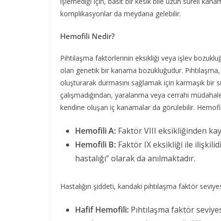
işlemediği için, basit bir kesik bile uzun süreli kanam
komplikasyonlar da meydana gelebilir.
Hemofili Nedir?
Pıhtılaşma faktörlerinin eksikliği veya işlev bozu
olan genetik bir kanama bozukluğudur. Pıhtılaşm
oluşturarak durmasını sağlamak için karmaşık bir s
çalışmadığından, yaralanma veya cerrahi müdahale 
kendine oluşan iç kanamalar da görülebilir. Hemofili,
Hemofili A:
Faktör VIII eksikliğinden ka
Hemofili B:
Faktör IX eksikliği ile ilişki
hastalığı” olarak da anılmaktadır.
Hastalığın şiddeti, kandaki pıhtılaşma faktör seviyesi il
Hafif Hemofili:
Pıhtılaşma faktör seviyes