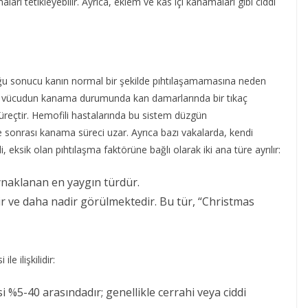
aları tetikleyebilir. Ayrıca, eklem ve kas içi kanamaları gibi ciddi
kluğu sonucu kanın normal bir şekilde pıhtılaşamamasına neden
a, vücudun kanama durumunda kan damarlarında bir tıkaç
üreçtir. Hemofili hastalarında bu sistem düzgün
sonrası kanama süreci uzar. Ayrıca bazı vakalarda, kendi
 eksik olan pıhtılaşma faktörüne bağlı olarak iki ana türe ayrılır:
ynaklanan en yaygın türdür.
lidir ve daha nadir görülmektedir. Bu tür, “Christmas
e ilişkilidir:
i %5-40 arasındadır; genellikle cerrahi veya ciddi