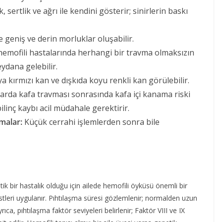
, sertlik ve ağrı ile kendini gösterir; sinirlerin baskı
 geniş ve derin morluklar oluşabilir.
hemofili hastalarında herhangi bir travma olmaksızın
dana gelebilir.
 kırmızı kan ve dışkıda koyu renkli kan görülebilir.
rda kafa travması sonrasında kafa içi kanama riski
bilinç kaybı acil müdahale gerektirir.
malar:
Küçük cerrahi işlemlerden sonra bile
etik bir hastalık olduğu için ailede hemofili öyküsü önemli bir
estleri uygulanır. Pıhtılaşma süresi gözlemlenir; normalden uzun
rıca, pıhtılaşma faktör seviyeleri belirlenir; Faktör VIII ve IX