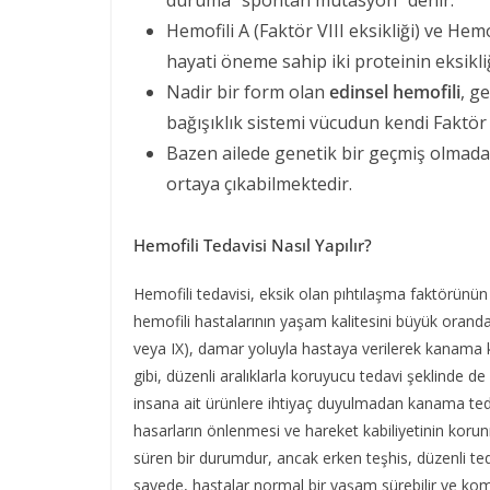
duruma “spontan mutasyon” denir.
Hemofili A (Faktör VIII eksikliği) ve Hemo
hayati öneme sahip iki proteinin eksikl
Nadir bir form olan
edinsel hemofili
, g
bağışıklık sistemi vücudun kendi Faktör V
Bazen ailede genetik bir geçmiş olmad
ortaya çıkabilmektedir.
Hemofili Tedavisi Nasıl Yapılır?
Hemofili tedavisi, eksik olan pıhtılaşma faktörünü
hemofili hastalarının yaşam kalitesini büyük oranda i
veya IX), damar yoluyla hastaya verilerek kanama k
gibi, düzenli aralıklarla koruyucu tedavi şeklinde de
insana ait ürünlere ihtiyaç duyulmadan kanama teda
hasarların önlenmesi ve hareket kabiliyetinin korun
süren bir durumdur, ancak erken teşhis, düzenli tedav
sayede, hastalar normal bir yaşam sürebilir ve kompli