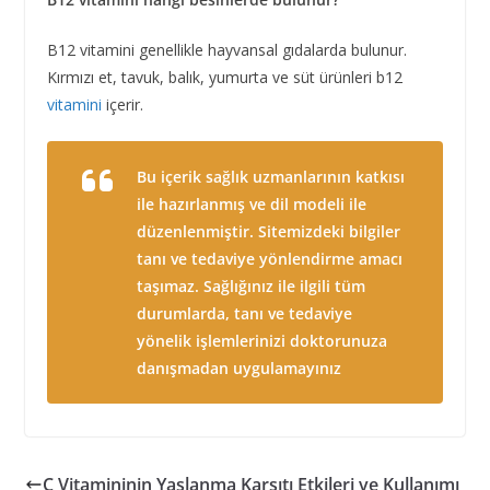
B12 vitamini genellikle hayvansal gıdalarda bulunur.
Kırmızı et, tavuk, balık, yumurta ve süt ürünleri b12
vitamini
içerir.
Bu içerik sağlık uzmanlarının katkısı
ile hazırlanmış ve dil modeli ile
düzenlenmiştir. Sitemizdeki bilgiler
tanı ve tedaviye yönlendirme amacı
taşımaz. Sağlığınız ile ilgili tüm
durumlarda, tanı ve tedaviye
yönelik işlemlerinizi doktorunuza
danışmadan uygulamayınız
C Vitamininin Yaşlanma Karşıtı Etkileri ve Kullanımı