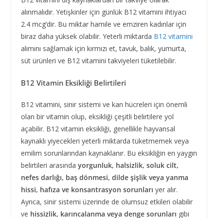
alınmalıdır. Yetişkinler için günlük B12 vitamini ihtiyacı
2.4 mcg’dir. Bu miktar hamile ve emziren kadınlar için
biraz daha yüksek olabilir. Yeterli miktarda
B12 vitamini
alımını sağlamak için kırmızı et, tavuk, balık, yumurta,
süt ürünleri ve B12 vitamini takviyeleri tüketilebilir.
B12 Vitamin Eksikliği Belirtileri
B12 vitamini, sinir sistemi ve kan hücreleri için önemli
olan bir vitamin olup, eksikliği çeşitli belirtilere yol
açabilir. B12 vitamin eksikliği, genellikle hayvansal
kaynaklı yiyecekleri yeterli miktarda tüketmemek veya
emilim sorunlarından kaynaklanır. Bu eksikliğin en yaygın
belirtileri arasında
yorgunluk, halsizlik, soluk cilt,
nefes darlığı, baş dönmesi, dilde şişlik veya yanma
hissi, hafıza ve konsantrasyon sorunları
yer alır.
Ayrıca, sinir sistemi üzerinde de olumsuz etkileri olabilir
ve
hissizlik, karıncalanma veya denge sorunları
gibi