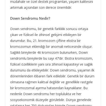
müdahale ve özel destek programları, yaşam kalitesini
artırmak açısından son derece önemlidir.
Down Sendromu Nedir?
Down sendromu, bir genetik farklılık sonucu ortaya
çıkan ve fiziksel ile zihinsel gelişimi etkileyen bir
durumdur. Bu, 21. kromozom çiftine ekstra bir
kromozomun eklendiği bir anomali neticesinde oluşur.
Sağlıklı bireylerde 46 kromozom bulunurken, Down
sendromlu bireylerde bu sayı 47’dir. Ekstra kromozom,
fiziksel özelliklerin yanı sıra zihinsel kapasiteyi ve sağlık
durumunu da etkileyebilir. Down sendromu, yaşamın ilk
dönemlerinden itibaren fark edilebilir. Genetik bir durum
olmasına rağmen kalıtsal değildir ve genellikle rastgele
bir kromozomal ayırma hatasından kaynaklanır. Bu
nedenle Down sendromu her toplulukta ve her
sosyoekonomik düzeyde görülebilir. Dünya genelinde
ortalama her 700 doğumdan birinde Down sendromu