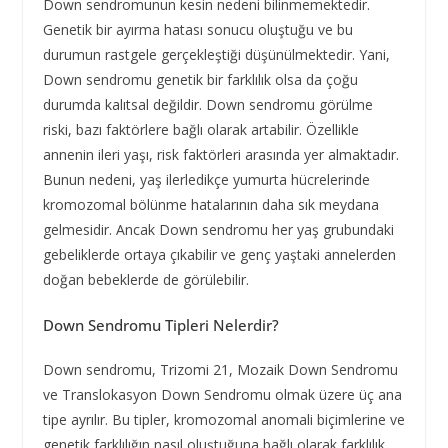
Down sendromunun kesin nedeni bilinmemektedir.
Genetik bir ayırma hatası sonucu oluştuğu ve bu
durumun rastgele gerçekleştiği düşünülmektedir. Yani,
Down sendromu genetik bir farklılık olsa da çoğu
durumda kalıtsal değildir. Down sendromu görülme
riski, bazı faktörlere bağlı olarak artabilir. Özellikle
annenin ileri yaşı, risk faktörleri arasında yer almaktadır.
Bunun nedeni, yaş ilerledikçe yumurta hücrelerinde
kromozomal bölünme hatalarının daha sık meydana
gelmesidir. Ancak Down sendromu her yaş grubundaki
gebeliklerde ortaya çıkabilir ve genç yaştaki annelerden
doğan bebeklerde de görülebilir.
Down Sendromu Tipleri Nelerdir?
Down sendromu, Trizomi 21, Mozaik Down Sendromu
ve Translokasyon Down Sendromu olmak üzere üç ana
tipe ayrılır. Bu tipler, kromozomal anomali biçimlerine ve
genetik farklılığın nasıl oluştuğuna bağlı olarak farklılık