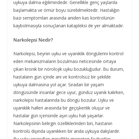
uykuya dalma eğilimindedir. Genellikle genç yaşlarda
başlamakta ve ömür boyu sürebilmektedir. Hastalığın
bazı semptomları arasında aniden kas kontrolünün
kaybolmasıyla sonuçlanan katapleksi de yer almaktadır.
Narkolepsi Nedir?
Narkolepsi, beynin uyku ve uyanıklık döngülerini kontrol
eden mekanizmaların bozulması neticesinde ortaya
çıkan kronik bir nörolojik uyku bozukluğudur. Bu durum,
hastaların gün içinde ani ve kontrolsüz bir şekilde
uykuya dalmasına yol açar. Sıradan bir yaşam
döngüsünde insanlar gece uyur, gündüz uyanık kalırken,
narkolepsi hastalarında bu döngü bozulur. Uyku ve
uyanıklık halleri arasında bir geçişkenlik oluşur ve
hastalar gün içerisinde aşırı uyku hali yaşarlar.
Narkolepsinin belirgin özelliklerinden biri, hastanın
kontrolü dışında uyanıkken bir anda uykuya dalışlardır.
Bu uyku epizodları genellikle monoton faaliyetler