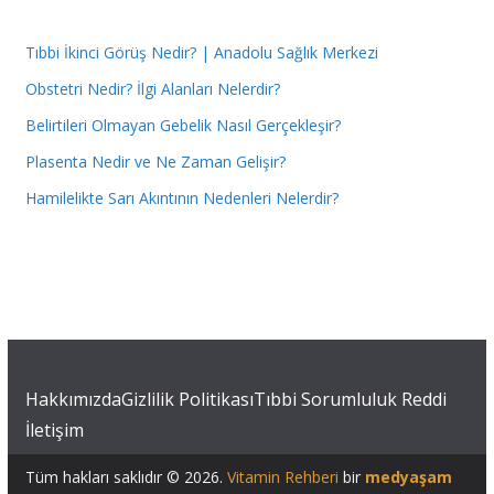
Tıbbi İkinci Görüş Nedir? | Anadolu Sağlık Merkezi
Obstetri Nedir? İlgi Alanları Nelerdir?
Belirtileri Olmayan Gebelik Nasıl Gerçekleşir?
Plasenta Nedir ve Ne Zaman Gelişir?
Hamilelikte Sarı Akıntının Nedenleri Nelerdir?
Hakkımızda
Gizlilik Politikası
Tıbbi Sorumluluk Reddi
İletişim
Tüm hakları saklıdır © 2026.
Vitamin Rehberi
bir
medyaşam