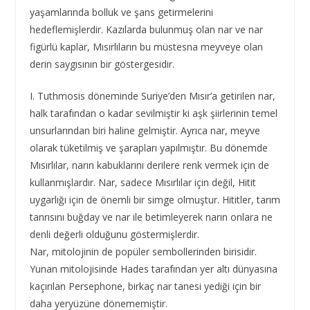
yaşamlarında bolluk ve şans getirmelerini
hedeflemişlerdir. Kazılarda bulunmuş olan nar ve nar
figürlü kaplar, Mısırlıların bu müstesna meyveye olan
derin saygısının bir göstergesidir.
I. Tuthmosis döneminde Suriye’den Mısır’a getirilen nar,
halk tarafından o kadar sevilmiştir ki aşk şiirlerinin temel
unsurlarından biri haline gelmiştir. Ayrıca nar, meyve
olarak tüketilmiş ve şarapları yapılmıştır. Bu dönemde
Mısırlılar, narın kabuklarını derilere renk vermek için de
kullanmışlardır. Nar, sadece Mısırlılar için değil, Hitit
uygarlığı için de önemli bir simge olmuştur. Hititler, tarım
tanrısını buğday ve nar ile betimleyerek narın onlara ne
denli değerli olduğunu göstermişlerdir.
Nar, mitolojinin de popüler sembollerinden birisidir.
Yunan mitolojisinde Hades tarafından yer altı dünyasına
kaçırılan Persephone, birkaç nar tanesi yediği için bir
daha yeryüzüne dönememiştir.