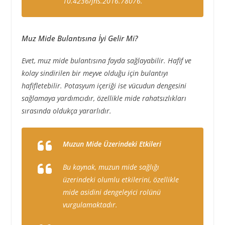
10.4236/fns.2016.78076.
Muz Mide Bulantısına İyi Gelir Mi?
Evet, muz mide bulantısına fayda sağlayabilir. Hafif ve
kolay sindirilen bir meyve olduğu için bulantıyı
hafifletebilir. Potasyum içeriği ise vücudun dengesini
sağlamaya yardımcıdır, özellikle mide rahatsızlıkları
sırasında oldukça yararlıdır.
Muzun Mide Üzerindeki Etkileri
Bu kaynak, muzun mide sağlığı
üzerindeki olumlu etkilerini, özellikle
mide asidini dengeleyici rolünü
vurgulamaktadır.