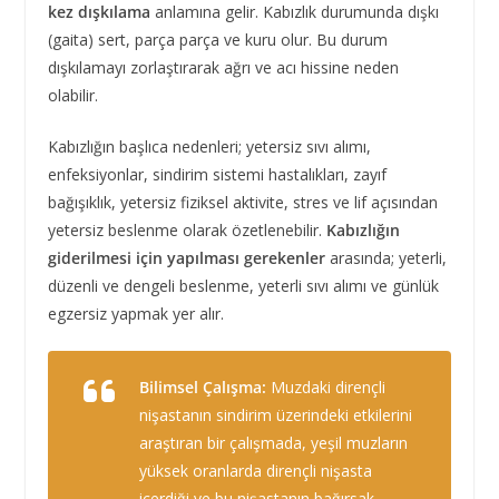
kez dışkılama
anlamına gelir. Kabızlık durumunda dışkı
(gaita) sert, parça parça ve kuru olur. Bu durum
dışkılamayı zorlaştırarak ağrı ve acı hissine neden
olabilir.
Kabızlığın başlıca nedenleri; yetersiz sıvı alımı,
enfeksiyonlar, sindirim sistemi hastalıkları, zayıf
bağışıklık, yetersiz fiziksel aktivite, stres ve lif açısından
yetersiz beslenme olarak özetlenebilir.
Kabızlığın
giderilmesi için yapılması gerekenler
arasında; yeterli,
düzenli ve dengeli beslenme, yeterli sıvı alımı ve günlük
egzersiz yapmak yer alır.
Bilimsel Çalışma:
Muzdaki dirençli
nişastanın sindirim üzerindeki etkilerini
araştıran bir çalışmada, yeşil muzların
yüksek oranlarda dirençli nişasta
içerdiği ve bu nişastanın bağırsak