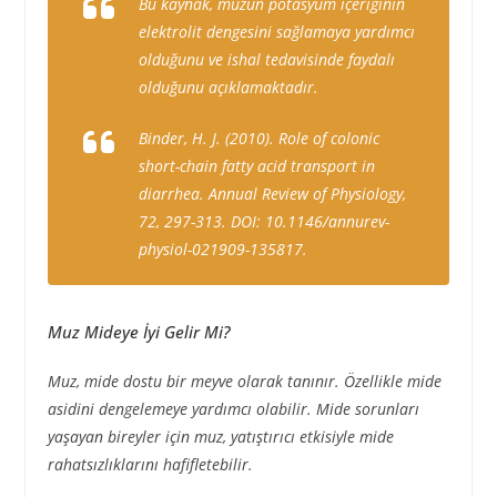
Bu kaynak, muzun potasyum içeriğinin
elektrolit dengesini sağlamaya yardımcı
olduğunu ve ishal tedavisinde faydalı
olduğunu açıklamaktadır.
Binder, H. J. (2010). Role of colonic
short-chain fatty acid transport in
diarrhea. Annual Review of Physiology,
72, 297-313. DOI: 10.1146/annurev-
physiol-021909-135817.
Muz Mideye İyi Gelir Mi?
Muz, mide dostu bir meyve olarak tanınır. Özellikle mide
asidini dengelemeye yardımcı olabilir. Mide sorunları
yaşayan bireyler için muz, yatıştırıcı etkisiyle mide
rahatsızlıklarını hafifletebilir.