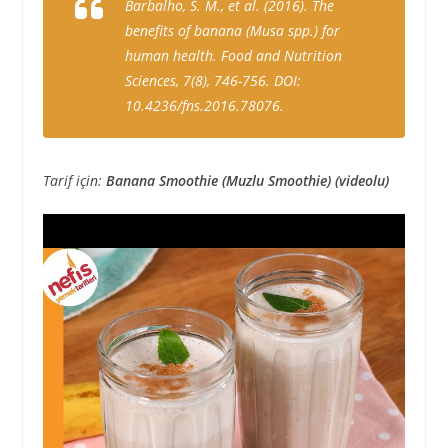
Barbalho, S. M., et al. (2016). The
benefits of banana (Musa spp.) for
human health. Food and Nutrition
Sciences, 7(8), 746-756. DOI:
10.4236/fns.2016.78076.
Tarif için:
Banana Smoothie (Muzlu Smoothie) (videolu)