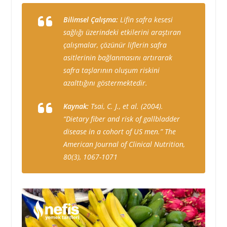
Bilimsel Çalışma:
Lifin safra kesesi
sağlığı üzerindeki etkilerini araştıran
çalışmalar, çözünür liflerin safra
asitlerinin bağlanmasını artırarak
safra taşlarının oluşum riskini
azalttığını göstermektedir.
Kaynak:
Tsai, C. J., et al. (2004).
“Dietary fiber and risk of gallbladder
disease in a cohort of US men.” The
American Journal of Clinical Nutrition,
80(3), 1067-1071