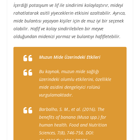
İçerdiği potasyum ve lif ile sindirimi kolaylaştırır, mideyi
rahatlatarak asitli yiyeceklerin etkisini azaltabilir. Ayrıca,
mide bulantısı yaşayan kişiler için de muz iyi bir seçenek
olabilir. Hafif ve kolay sindirilebilen bir meyve
olduğundan midenizi yormaz ve bulantıyı hafifletebilir.
Muzun Mide Üzerindeki Etkileri
Bu kaynak, muzun mide sağlığı
üzerindeki olumlu etkilerini, özellikle
mide asidini dengeleyici rolünü
vurgulamaktadır.
Barbalho, S. M., et al. (2016). The
benefits of banana (Musa spp.) for
human health. Food and Nutrition
Sciences, 7(8), 746-756. DOI: