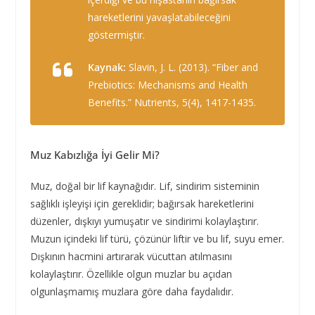
hareketlerini yavaşlatabileceğini
göstermiştir.
Kaynak:
Slavin, J. L. (2013). “Fiber and
Prebiotics: Mechanisms and Health
Benefits.”
Nutrients
, 5(4), 1417-1435.
Muz Kabızlığa İyi Gelir Mi?
Muz, doğal bir lif kaynağıdır. Lif, sindirim sisteminin
sağlıklı işleyişi için gereklidir; bağırsak hareketlerini
düzenler, dışkıyı yumuşatır ve sindirimi kolaylaştırır.
Muzun içindeki lif türü, çözünür liftir ve bu lif, suyu emer.
Dışkının hacmini artırarak vücuttan atılmasını
kolaylaştırır. Özellikle olgun muzlar bu açıdan
olgunlaşmamış muzlara göre daha faydalıdır.