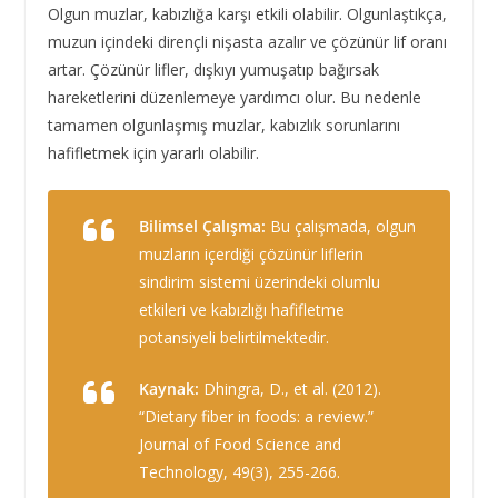
Olgun muzlar, kabızlığa karşı etkili olabilir. Olgunlaştıkça,
muzun içindeki dirençli nişasta azalır ve çözünür lif oranı
artar. Çözünür lifler, dışkıyı yumuşatıp bağırsak
hareketlerini düzenlemeye yardımcı olur. Bu nedenle
tamamen olgunlaşmış muzlar, kabızlık sorunlarını
hafifletmek için yararlı olabilir.
Bilimsel Çalışma:
Bu çalışmada, olgun
muzların içerdiği çözünür liflerin
sindirim sistemi üzerindeki olumlu
etkileri ve kabızlığı hafifletme
potansiyeli belirtilmektedir.
Kaynak:
Dhingra, D., et al. (2012).
“Dietary fiber in foods: a review.”
Journal of Food Science and
Technology, 49(3), 255-266.