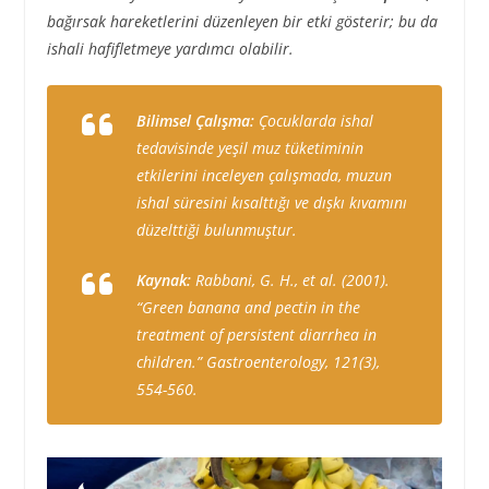
bağırsak hareketlerini düzenleyen bir etki gösterir; bu da
ishali hafifletmeye yardımcı olabilir.
Bilimsel Çalışma:
Çocuklarda ishal
tedavisinde yeşil muz tüketiminin
etkilerini inceleyen çalışmada, muzun
ishal süresini kısalttığı ve dışkı kıvamını
düzelttiği bulunmuştur.
Kaynak:
Rabbani, G. H., et al. (2001).
“Green banana and pectin in the
treatment of persistent diarrhea in
children.” Gastroenterology, 121(3),
554-560.